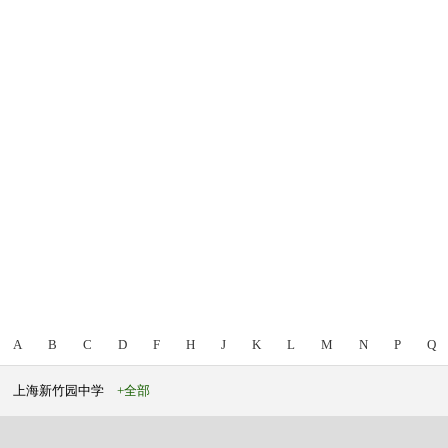
A
B
C
D
F
H
J
K
L
M
N
P
Q
上海新竹园中学
+全部