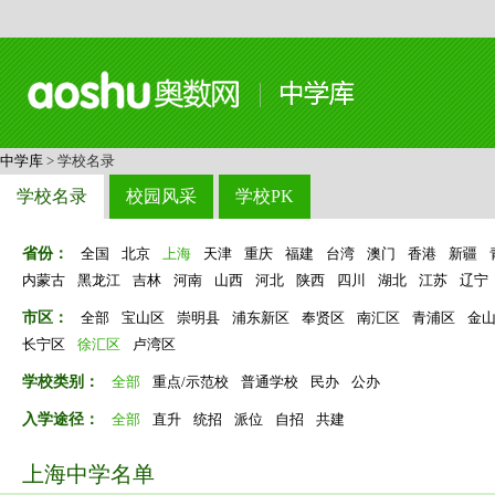
中学库
> 学校名录
学校名录
校园风采
学校PK
省份：
全国
北京
上海
天津
重庆
福建
台湾
澳门
香港
新疆
内蒙古
黑龙江
吉林
河南
山西
河北
陕西
四川
湖北
江苏
辽宁
市区：
全部
宝山区
崇明县
浦东新区
奉贤区
南汇区
青浦区
金
长宁区
徐汇区
卢湾区
学校类别：
全部
重点/示范校
普通学校
民办
公办
入学途径：
全部
直升
统招
派位
自招
共建
上海中学名单