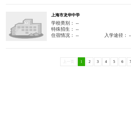
上海市龙华中学
学校类别： --
特殊招生： --
住宿情况： --
入学途径： -
上一页
1
2
3
4
5
6