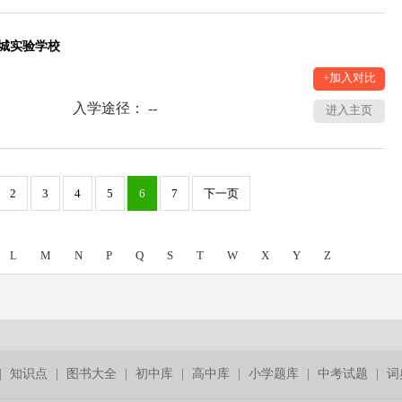
城实验学校
+加入对比
入学途径： --
进入主页
2
3
4
5
6
7
下一页
L
M
N
P
Q
S
T
W
X
Y
Z
|
知识点
|
图书大全
|
初中库
|
高中库
|
小学题库
|
中考试题
|
词