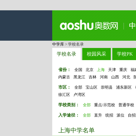
中学库
> 学校名录
学校名录
校园风采
学校PK
省份：
全国
北京
上海
天津
重庆
福
内蒙古
黑龙江
吉林
河南
山西
河北
市区：
全部
宝山区
崇明县
浦东新区
徐汇区
卢湾区
学校类别：
全部
重点/示范校
普通学校
入学途径：
全部
直升
统招
派位
自招
上海中学名单