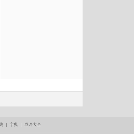
典
|
字典
|
成语大全