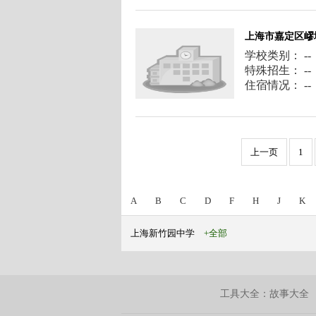
上海市嘉定区嵺
学校类别： --
特殊招生： --
住宿情况： --
上一页
1
A
B
C
D
F
H
J
K
上海新竹园中学
+全部
工具大全：
故事大全