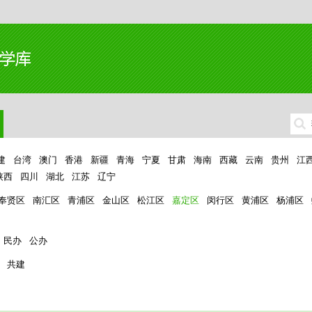
建
台湾
澳门
香港
新疆
青海
宁夏
甘肃
海南
西藏
云南
贵州
江
陕西
四川
湖北
江苏
辽宁
奉贤区
南汇区
青浦区
金山区
松江区
嘉定区
闵行区
黄浦区
杨浦区
民办
公办
共建