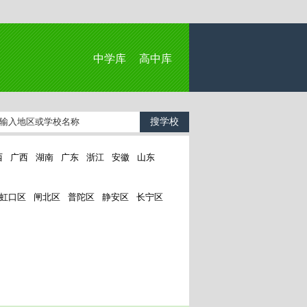
中学库
高中库
西
广西
湖南
广东
浙江
安徽
山东
虹口区
闸北区
普陀区
静安区
长宁区