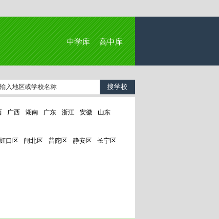
中学库
高中库
西
广西
湖南
广东
浙江
安徽
山东
虹口区
闸北区
普陀区
静安区
长宁区