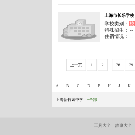
上海市长乐学校
学校类别：
校
特殊招生： --
住宿情况： --
上一页
1
2
...
78
79
A
B
C
D
F
H
J
K
上海新竹园中学
+全部
工具大全：
故事大全