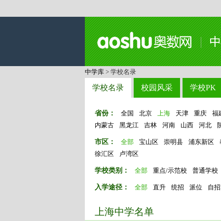
中学库
> 学校名录
学校名录
校园风采
学校PK
省份：
全国
北京
上海
天津
重庆
福
内蒙古
黑龙江
吉林
河南
山西
河北
市区：
全部
宝山区
崇明县
浦东新区
徐汇区
卢湾区
学校类别：
全部
重点/示范校
普通学校
入学途径：
全部
直升
统招
派位
自招
上海中学名单