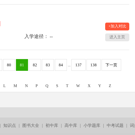
+加入对比
入学途径： --
进入主页
80
81
82
83
84
...
137
138
下一页
L
M
N
P
Q
S
T
W
X
Y
Z
|
知识点
|
图书大全
|
初中库
|
高中库
|
小学题库
|
中考试题
|
词