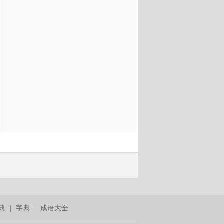
典
|
字典
|
成语大全