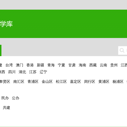
建
台湾
澳门
香港
新疆
青海
宁夏
甘肃
海南
西藏
云南
贵州
江
陕西
四川
湖北
江苏
辽宁
奉贤区
南汇区
青浦区
金山区
松江区
嘉定区
闵行区
黄浦区
杨浦区
民办
公办
共建