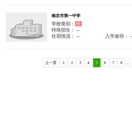
南京市第一中学
学校类别：
校
特殊招生： --
住宿情况： --
入学途径： -
上一页
1
2
3
4
5
6
7
8
...