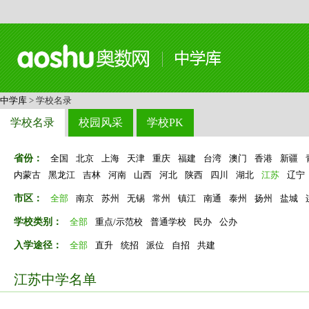
中学库
> 学校名录
学校名录
校园风采
学校PK
省份：
全国
北京
上海
天津
重庆
福建
台湾
澳门
香港
新疆
内蒙古
黑龙江
吉林
河南
山西
河北
陕西
四川
湖北
江苏
辽宁
市区：
全部
南京
苏州
无锡
常州
镇江
南通
泰州
扬州
盐城
学校类别：
全部
重点/示范校
普通学校
民办
公办
入学途径：
全部
直升
统招
派位
自招
共建
江苏中学名单