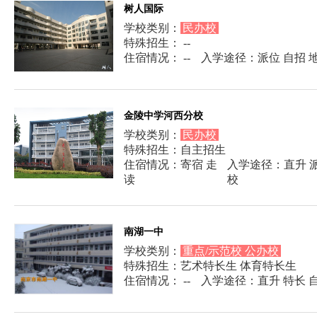
树人国际
学校类别：
民办校
特殊招生： --
住宿情况： --
入学途径：派位 自招 
金陵中学河西分校
学校类别：
民办校
特殊招生：自主招生
住宿情况：寄宿 走
入学途径：直升 派
读
校
南湖一中
学校类别：
重点/示范校 公办校
特殊招生：艺术特长生 体育特长生
住宿情况： --
入学途径：直升 特长 