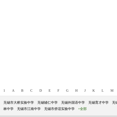
1
A
B
C
D
E
F
G
H
J
K
L
M
无锡市大桥实验中学
无锡辅仁中学
无锡外国语中学
无锡育才中学
无
林中学
无锡市江南中学
无锡市侨谊实验中学
+全部