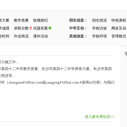
资力量
教学质量
校规校纪
招生信息：
招生情况
特色课程
学成绩
录取分数
试题答案
中学互动：
学校访谈
网友互动
息时间
作业情况
课外活动
其他信息：
学校环境
管理模式
施工中...
市第四十二中学教学质量、长沙市第四十二中学师资力量、长沙市第四
况等...
ran#100tal.com或yangjing#100tal.com #请用@代替）与我们
进入家长帮社区>>