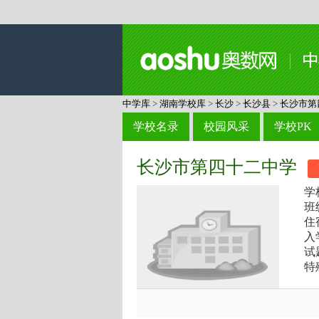
中学库
>
湖南学校库
>
长沙
>
长沙县
>
长沙市第
学校名录
校园风采
学校PK
长沙市第四十二中学
学
班
住
入
试
特