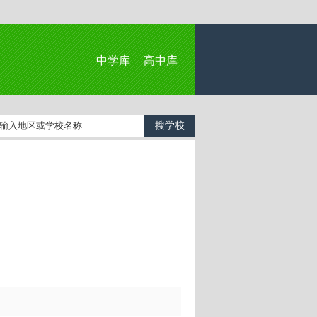
中学库
高中库