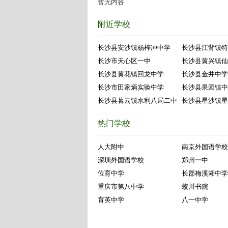
暂无内容
附近学校
长沙县安沙镇杨梓冲中学
长沙县江背镇特
长沙市天心区一中
长沙县黄兴镇仙
长沙县黄花镇回龙中学
长沙县金井中学
长沙市田家炳实验中学
长沙县果园镇中
长沙县暮云镇水利八局二中
长沙县星沙镇星
热门学校
人大附中
南京外国语学校
深圳外国语学校
郑州一中
位育中学
长郡梅溪湖中学
重庆市第八中学
蛟川书院
育英中学
八一中学