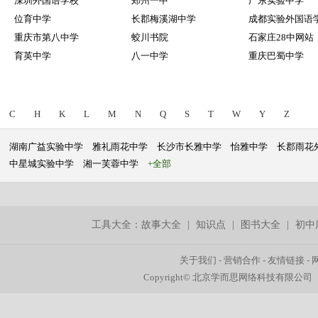
深圳外国语学校
郑州一中
广东实验中学
位育中学
长郡梅溪湖中学
成都实验外国语
重庆市第八中学
蛟川书院
石家庄28中网站
育英中学
八一中学
重庆巴蜀中学
C
H
K
L
M
N
Q
S
T
W
Y
Z
湖南广益实验中学
雅礼雨花中学
长沙市长雅中学
怡雅中学
长郡雨花
中星城实验中学
湘一芙蓉中学
+全部
工具大全：
故事大全
|
知识点
|
图书大全
|
初中
关于我们
-
营销合作
-
友情链接
-
Copyright© 北京学而思网络科技有限公司