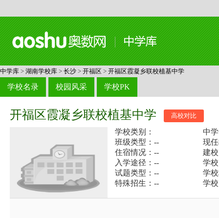
中学库
>
湖南学校库
>
长沙
>
开福区
>
开福区霞凝乡联校植基中学
学校名录
校园风采
学校PK
开福区霞凝乡联校植基中学
高校对比
学校类别：
中学
班级类型：--
现任
住宿情况：--
建校
入学途径：--
学校
试题类型：--
学校
特殊招生：--
学校