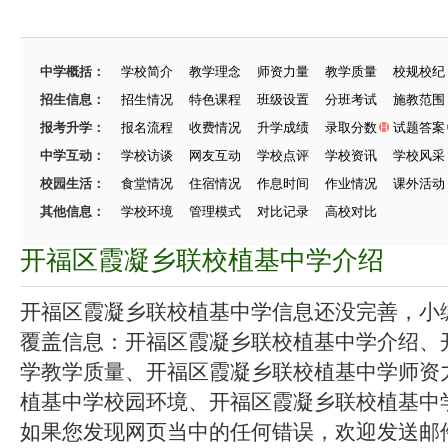
中学概括：
学校简介
教学理念
师资力量
教学质量
校规校纪
招生信息：
招生情况
特色课程
班级设置
分班考试
施教范围
报考升学：
报名流程
收费情况
升学成绩
录取分数
试题答案
中学互动：
学校访谈
网友互动
学校点评
学校资讯
学校风采
校园生活：
食堂情况
住宿情况
作息时间
作业情况
课外活动
其他信息：
学校环境
管理模式
对比记录
高校对比
开福区霞凝乡联校植基中学介绍
开福区霞凝乡联校植基中学信息还没完善，小编在
覆盖信息：开福区霞凝乡联校植基中学介绍、
学教学质量、开福区霞凝乡联校植基中学师资
植基中学校园环境、开福区霞凝乡联校植基中学招
如果您发现网页当中的任何错误，欢迎发送邮件（zhang