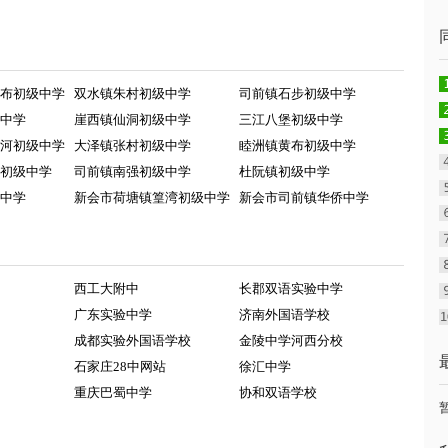
布初级中学
双水镇朱村初级中学
司前镇石步初级中学
中学
崖西镇仙洞初级中学
三江八堡初级中学
河初级中学
大泽镇张村初级中学
睦洲镇黄布初级中学
初级中学
司前镇南强初级中学
杜阮镇初级中学
中学
新会市荷塘镇篁湾初级中学
新会市司前镇华侨中学
西工大附中
长郡双语实验中学
广东实验中学
济南外国语学校
成都实验外国语学校
金陵中学河西分校
石家庄28中网站
徐汇中学
重庆巴蜀中学
协和双语学校