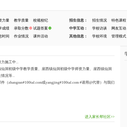
资力量
教学质量
校规校纪
招生信息：
招生情况
特色课程
学成绩
录取分数
试题答案
中学互动：
学校访谈
网友互动
息时间
作业情况
课外活动
其他信息：
学校环境
管理模式
施工中...
镇仙洞初级中学教学质量、崖西镇仙洞初级中学师资力量、崖西镇仙洞
况等...
ran#100tal.com或yangjing#100tal.com #请用@代替）与我们
进入家长帮社区>>