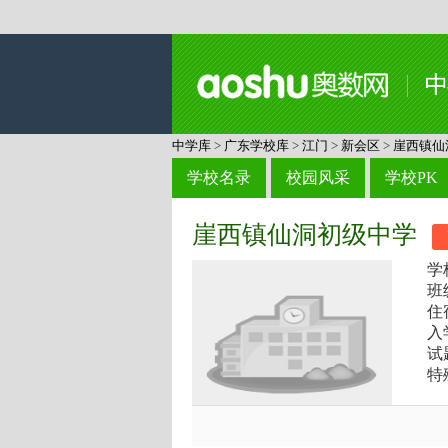
中学库
>
广东学校库
>
江门
>
新会区
>
崖西镇仙
学校名录
校园风采
学校PK
崖西镇仙洞初级中学
学
班
住
入
试
特