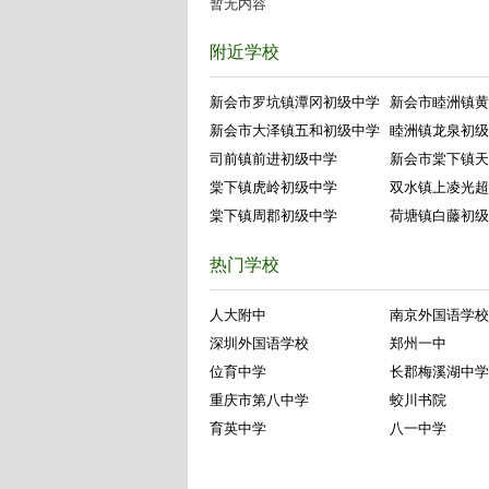
暂无内容
附近学校
新会市罗坑镇潭冈初级中学
新会市睦洲镇黄
新会市大泽镇五和初级中学
睦洲镇龙泉初级
司前镇前进初级中学
新会市棠下镇天
棠下镇虎岭初级中学
双水镇上凌光超
棠下镇周郡初级中学
荷塘镇白藤初级
热门学校
人大附中
南京外国语学校
深圳外国语学校
郑州一中
位育中学
长郡梅溪湖中学
重庆市第八中学
蛟川书院
育英中学
八一中学