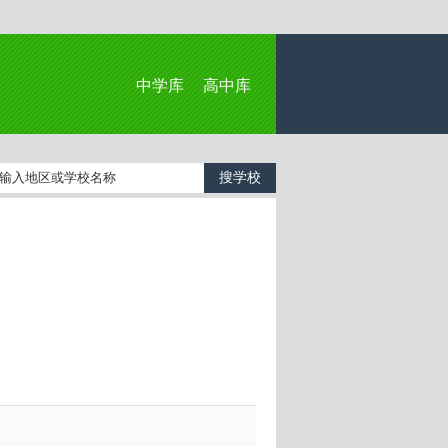
中学库
高中库