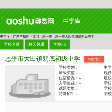
中学库
>
广东学校库
>
江门
>
恩平市
>
恩平市大田镇朗底初级中学
学校名录
校园风采
学校PK
恩平市大田镇朗底初级中学
高校对比
学校类别：
中学
班级类型：--
现任
住宿情况：--
建校
入学途径：--
学校
试题类型：--
学校
特殊招生：--
学校