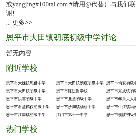
或yangjing#100tal.com #请用@代替
谢!
...
更多>>
恩平市大田镇朗底初级中学讨论
暂无内容
附近学校
恩平市大槐镇恩侨中学
恩平市大田镇朗底初级中学
恩平市均安初级
恩平市大田镇初级中学
恩平市陈进财学校
恩平市东成镇初
恩平市洪窖初级中学
恩平市圣堂初级中学
恩平市年乐夫人
恩平市君堂鹤仪初级中学
恩平市沙湖镇杨桥中学
恩平市牛江镇冯
恩平市江南镇初级中学
江门市第十一中学
恩平市横陂初级
热门学校