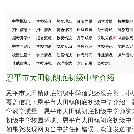
中学概括：
学校简介
教学理念
师资力量
教学质量
校规校纪
招生信息：
招生情况
特色课程
班级设置
分班考试
施教范围
报考升学：
报名流程
收费情况
升学成绩
录取分数
试题答案
中学互动：
学校访谈
网友互动
学校点评
学校资讯
学校风采
校园生活：
食堂情况
住宿情况
作息时间
作业情况
课外活动
其他信息：
学校环境
管理模式
对比记录
高校对比
恩平市大田镇朗底初级中学介绍
恩平市大田镇朗底初级中学信息还没完善，小编在
覆盖信息：恩平市大田镇朗底初级中学介绍、
学教学质量、恩平市大田镇朗底初级中学师资
初级中学校园环境、恩平市大田镇朗底初级中学招
如果您发现网页当中的任何错误，欢迎发送邮件（zhang