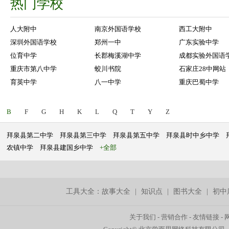
热门学校
人大附中
南京外国语学校
西工大附中
深圳外国语学校
郑州一中
广东实验中学
位育中学
长郡梅溪湖中学
成都实验外国语
重庆市第八中学
蛟川书院
石家庄28中网站
育英中学
八一中学
重庆巴蜀中学
B
F
G
H
K
L
Q
T
Y
Z
拜泉县第二中学
拜泉县第三中学
拜泉县第五中学
拜泉县时中乡中学
农镇中学
拜泉县建国乡中学
+全部
工具大全：
故事大全
|
知识点
|
图书大全
|
初中
关于我们
-
营销合作
-
友情链接
-