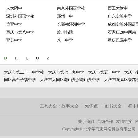
人大附中
南京外国语学校
西工大附中
深圳外国语学校
郑州一中
广东实验中学
位育中学
长郡梅溪湖中学
成都实验外国语
重庆市第八中学
蛟川书院
石家庄28中网站
育英中学
八一中学
重庆巴蜀中学
D
H
L
Q
Z
大庆市第二十一中学校
大庆市第七十九中学
大庆市第五十中学
大庆市
同区高台子镇中学
大庆市大同区老山头乡老山头中学
大庆市龙凤区铁路
工具大全：
故事大全
|
知识点
|
图书大全
|
初中
关于我们
-
营销合作
-
友情链接
-
Copyright© 北京学而思网络科技有限公司