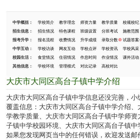
中学概括：
学校简介
教学理念
师资力量
教学质量
校规校纪
招生信息：
招生情况
特色课程
班级设置
分班考试
施教范围
报考升学：
报名流程
收费情况
升学成绩
录取分数
试题答案
中学互动：
学校访谈
网友互动
学校点评
学校资讯
学校风采
校园生活：
食堂情况
住宿情况
作息时间
作业情况
课外活动
其他信息：
学校环境
管理模式
对比记录
高校对比
大庆市大同区高台子镇中学介绍
大庆市大同区高台子镇中学信息还没完善，小编在
覆盖信息：大庆市大同区高台子镇中学介绍、
学教学质量、大庆市大同区高台子镇中学师资
子镇中学校园环境、大庆市大同区高台子镇中学招
如果您发现网页当中的任何错误，欢迎发送邮件（zhang