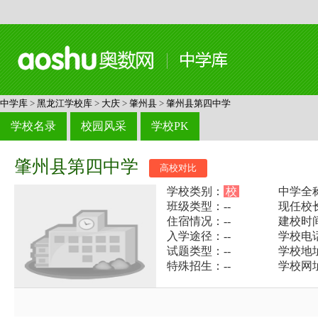
中学库
>
黑龙江学校库
>
大庆
>
肇州县
>
肇州县第四中学
学校名录
校园风采
学校PK
肇州县第四中学
高校对比
学校类别：
校
中学全
班级类型：--
现任校长
住宿情况：--
建校时间
入学途径：--
学校电话：
试题类型：--
学校地
特殊招生：--
学校网址：