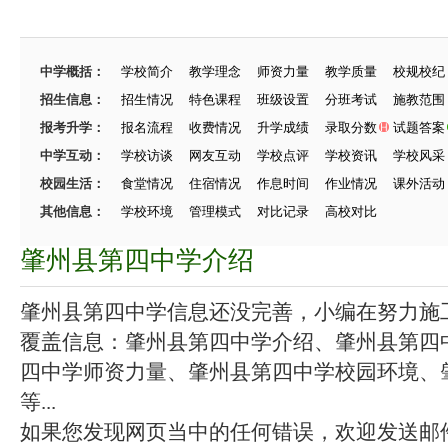
中学概括：
学校简介
教学理念
师资力量
教学质量
校规校纪
招生信息：
招生情况
特色课程
班级设置
分班考试
施教范围
报考升学：
报名流程
收费情况
升学成绩
录取分数
试题答案
中学互动：
学校访谈
网友互动
学校点评
学校资讯
学校风采
校园生活：
食堂情况
住宿情况
作息时间
作业情况
课外活动
其他信息：
学校环境
管理模式
对比记录
高校对比
肇州县第四中学介绍
肇州县第四中学信息还没完善，小编在努力施工中
覆盖信息：肇州县第四中学介绍、肇州县第四
四中学师资力量、肇州县第四中学校园环境、
等...
如果您发现网页当中的任何错误，欢迎发送邮件（zhang