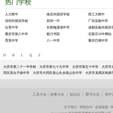
热门学校
人大附中
南京外国语学校
西工大附中
深圳外国语学校
郑州一中
广东实验中学
位育中学
长郡梅溪湖中学
成都实验外国语
重庆市第八中学
蛟川书院
石家庄28中网站
育英中学
八一中学
重庆巴蜀中学
D
H
L
Q
Z
大庆市第二十一中学校
大庆市第七十九中学
大庆市第五十中学
大庆市
同区高台子镇中学
大庆市大同区老山头乡老山头中学
大庆市龙凤区铁路
工具大全：
故事大全
|
知识点
|
图书大全
|
初中
关于我们
-
营销合作
-
友情链接
-