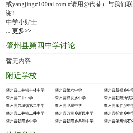
或yangjing#100tal.com #请用@代替
谢!
中学小贴士
...
更多>>
肇州县第四中学讨论
暂无内容
附近学校
肇州县二井镇丰林中学
肇州县第六中学
肇州县新福乡中
肇州县二井中学
肇州县双发乡中学
肇州县朝阳沟镇
肇州县兴城镇第二中学
肇州县卫星中学
肇州县永胜乡中
肇州县二井镇二井中学
肇州县万宝乡新民中学
肇州县托古乡中
肇州县朝阳乡中学
肇州县朝阳乡共和中学
肇州县肇州镇石