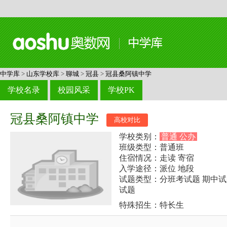
中学库
>
山东学校库
>
聊城
>
冠县
>
冠县桑阿镇中学
学校名录
校园风采
学校PK
冠县桑阿镇中学
高校对比
学校类别：
普通 公办
班级类型：普通班
住宿情况：走读 寄宿
入学途径：派位 地段
试题类型：分班考试题 期中试
试题
特殊招生：特长生