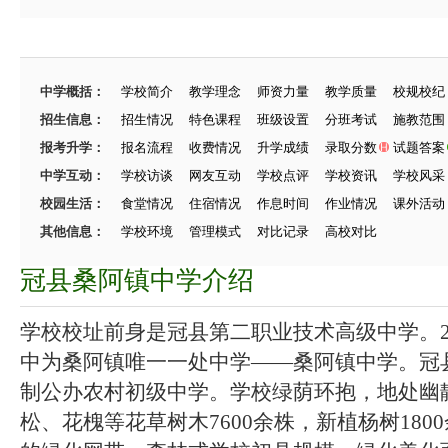
中学概括：
学校简介
教学理念
师资力量
教学质量
校规校纪
招生信息：
招生情况
特色课程
班级设置
分班考试
施教范围
报考升学：
报名流程
收费情况
升学成绩
录取分数
试题答案
中学互动：
学校访谈
网友互动
学校点评
学校资讯
学校风采
校园生活：
食堂情况
住宿情况
作息时间
作业情况
课外活动
其他信息：
学校环境
管理模式
对比记录
高校对比
冠县桑阿镇中学介绍
学校校址前身是冠县第二职业技术高级中学。2
中为桑阿镇唯一一处中学——桑阿镇中学。冠
制公办农村初级中学。学校绿荫环抱，地处幽
松、花槐等花草树木7600余株，新植杨树18