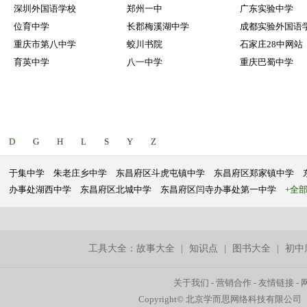
深圳外国语学校
郑州一中
广东实验中学
位育中学
长郡梅溪湖中学
成都实验外国语
重庆市第八中学
蛟川书院
石家庄28中网站
育英中学
八一中学
重庆巴蜀中学
D
G
H
L
S
Y
Z
于集中学
朱老庄乡中学
东昌府区斗虎屯镇中学
东昌府区郑家镇中学
办事处湖西中学
东昌府区北城中学
东昌府区闫寺办事处第一中学
+全
工具大全：
故事大全
|
知识点
|
图书大全
|
初中
关于我们
-
营销合作
-
友情链接
-
Copyright© 北京学而思网络科技有限公司