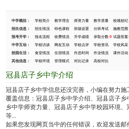
中学概括：
学校简介
教学理念
师资力量
教学质量
校规校纪
招生信息：
招生情况
特色课程
班级设置
分班考试
施教范围
报考升学：
报名流程
收费情况
升学成绩
录取分数
试题答案
中学互动：
学校访谈
网友互动
学校点评
学校资讯
学校风采
校园生活：
食堂情况
住宿情况
作息时间
作业情况
课外活动
其他信息：
学校环境
管理模式
对比记录
高校对比
冠县店子乡中学介绍
冠县店子乡中学信息还没完善，小编在努力施工中
覆盖信息：冠县店子乡中学介绍、冠县店子乡
乡中学师资力量、冠县店子乡中学校园环境、
等...
如果您发现网页当中的任何错误，欢迎发送邮件（zhang