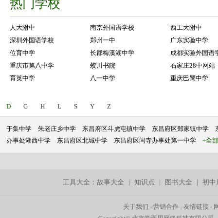
热门学校
人大附中
南京外国语学校
西工大附中
深圳外国语学校
郑州一中
广东实验中学
位育中学
长郡梅溪湖中学
成都实验外国语
重庆市第八中学
蛟川书院
石家庄28中网站
育英中学
八一中学
重庆巴蜀中学
D
G
H
L
S
Y
Z
于集中学
朱老庄乡中学
东昌府区斗虎屯镇中学
东昌府区郑家镇中学
办事处湖西中学
东昌府区北城中学
东昌府区闫寺办事处第一中学
+全
工具大全：
故事大全
|
知识点
|
图书大全
|
初中
关于我们
-
营销合作
-
友情链接
-