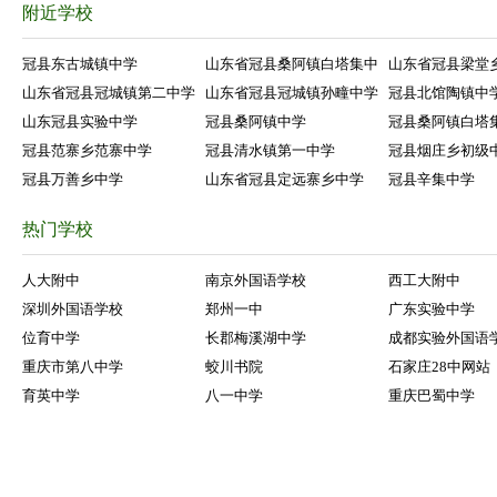
附近学校
冠县东古城镇中学
山东省冠县桑阿镇白塔集中
山东省冠县梁堂
山东省冠县冠城镇第二中学
山东省冠县冠城镇孙疃中学
冠县北馆陶镇中
山东冠县实验中学
冠县桑阿镇中学
冠县桑阿镇白塔
冠县范寨乡范寨中学
冠县清水镇第一中学
冠县烟庄乡初级
冠县万善乡中学
山东省冠县定远寨乡中学
冠县辛集中学
热门学校
人大附中
南京外国语学校
西工大附中
深圳外国语学校
郑州一中
广东实验中学
位育中学
长郡梅溪湖中学
成都实验外国语
重庆市第八中学
蛟川书院
石家庄28中网站
育英中学
八一中学
重庆巴蜀中学