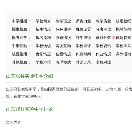
中学概括：
学校简介
教学理念
师资力量
教学质量
校规校纪
招生信息：
招生情况
特色课程
班级设置
分班考试
施教范围
报考升学：
报名流程
收费情况
升学成绩
录取分数
试题答案
中学互动：
学校访谈
网友互动
学校点评
学校资讯
学校风采
校园生活：
食堂情况
住宿情况
作息时间
作业情况
课外活动
其他信息：
学校环境
管理模式
对比记录
高校对比
山东冠县实验中学介绍
山东冠县实验中学，是由国家财政部援建的一所县直初中。占地75亩，校舍总
班，在校学生1906人；
山东冠县实验中学讨论
暂无内容