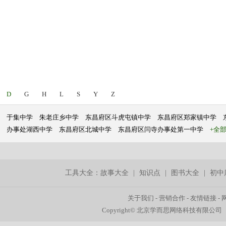
D
G
H
L
S
Y
Z
于集中学
朱老庄乡中学
东昌府区斗虎屯镇中学
东昌府区郑家镇中学
办事处湖西中学
东昌府区北城中学
东昌府区闫寺办事处第一中学
+全
工具大全：
故事大全
|
知识点
|
图书大全
|
初中
关于我们
-
营销合作
-
友情链接
-
Copyright© 北京学而思网络科技有限公司