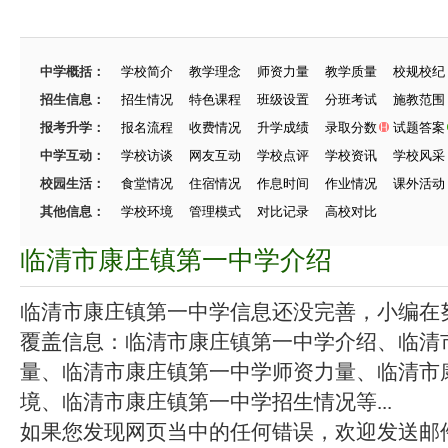
中学概括：
学校简介
教学理念
师资力量
教学质量
校规校纪
招生信息：
招生情况
特色课程
班级设置
分班考试
施教范围
报考升学：
报名流程
收费情况
升学成绩
录取分数
试题答案
中学互动：
学校访谈
网友互动
学校点评
学校资讯
学校风采
校园生活：
食堂情况
住宿情况
作息时间
作业情况
课外活动
其他信息：
学校环境
管理模式
对比记录
高校对比
临清市康庄镇第一中学介绍
临清市康庄镇第一中学信息还没完善，小编在努力
覆盖信息：临清市康庄镇第一中学介绍、临清
量、临清市康庄镇第一中学师资力量、临清市
境、临清市康庄镇第一中学招生情况等...
如果您发现网页当中的任何错误，欢迎发送邮件（zhang