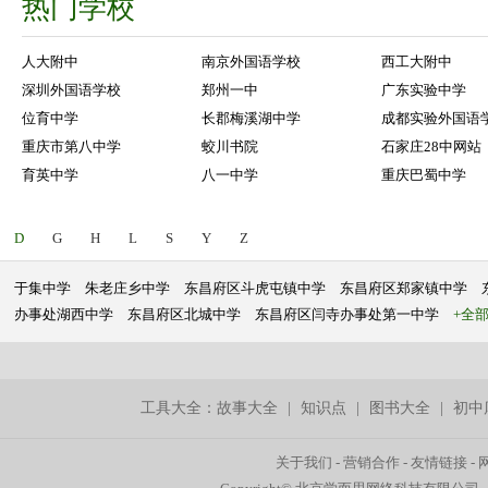
热门学校
人大附中
南京外国语学校
西工大附中
深圳外国语学校
郑州一中
广东实验中学
位育中学
长郡梅溪湖中学
成都实验外国语
重庆市第八中学
蛟川书院
石家庄28中网站
育英中学
八一中学
重庆巴蜀中学
D
G
H
L
S
Y
Z
于集中学
朱老庄乡中学
东昌府区斗虎屯镇中学
东昌府区郑家镇中学
办事处湖西中学
东昌府区北城中学
东昌府区闫寺办事处第一中学
+全
工具大全：
故事大全
|
知识点
|
图书大全
|
初中
关于我们
-
营销合作
-
友情链接
-