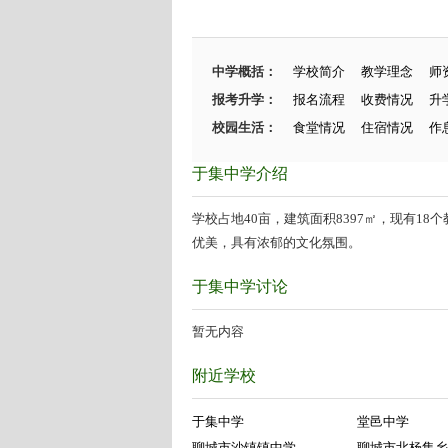
中学概括：
学校简介
教学理念
师
报考升学：
报名流程
收费情况
升
校园生活：
食堂情况
住宿情况
作
于集中学介绍
学校占地40亩，建筑面积8397㎡，现有1
优美，具有浓郁的文化氛围。
于集中学讨论
暂无内容
附近学校
于集中学
堂邑中学
聊城市沙镇镇中学
聊城市北杨集乡