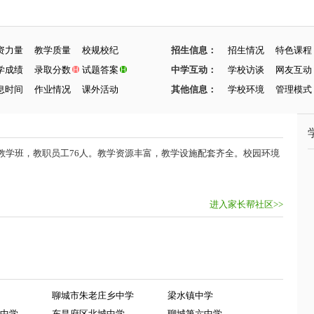
资力量
教学质量
校规校纪
招生信息：
招生情况
特色课程
学成绩
录取分数
试题答案
中学互动：
学校访谈
网友互动
息时间
作业情况
课外活动
其他信息：
学校环境
管理模式
8个教学班，教职员工76人。教学资源丰富，教学设施配套齐全。校园环境
进入家长帮社区>>
聊城市朱老庄乡中学
梁水镇中学
中学
东昌府区北城中学
聊城第六中学