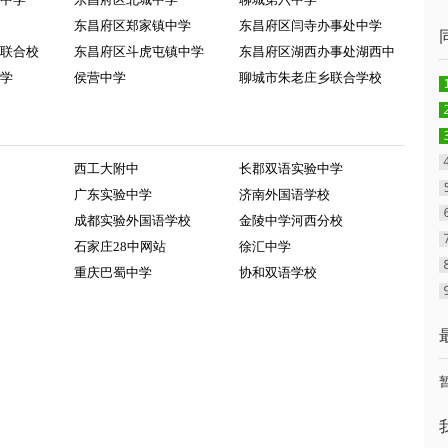
东昌府区郑家镇中学
东昌府区闫寺办事处中学
联合校
东昌府区斗虎屯镇中学
东昌府区湖西办事处湖西中
学
侯营中学
聊城市朱老庄乡联合学校
西工大附中
长郡双语实验中学
广东实验中学
济南外国语学校
成都实验外国语学校
金陵中学河西分校
石家庄28中网站
徐汇中学
重庆巴蜀中学
协和双语学校