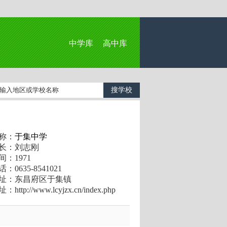
中学库
高中库
称：
于集中学
长：刘志刚
：1971
0635-8541021
址：东昌府区于集镇
ttp://www.lcyjzx.cn/index.php