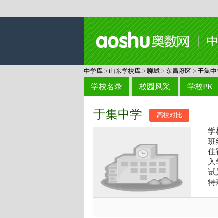
中学库
>
山东学校库
>
聊城
>
东昌府区
>
于集中
学校名录
校园风采
学校PK
于集中学
高校对比
学
班
住
入
试
特