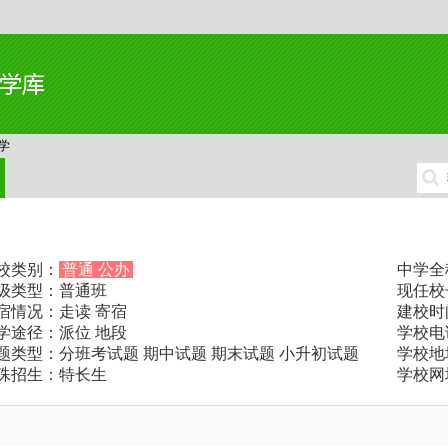
学
校类别：
普通 公办
中学全
级类型：普通班
现任校
宿情况：走读 寄宿
建校时间
学途径：派位 地段
学校电话：
题类型：分班考试题 期中试题 期末试题 小升初试题
学校地
殊招生：特长生
学校网址：h