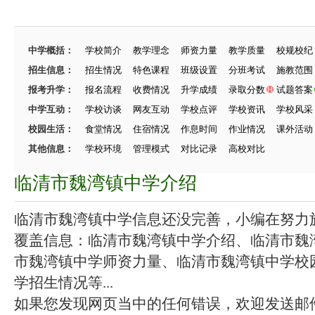
中学概括：
学校简介
教学理念
师资力量
教学质量
校规校纪
招生信息：
招生情况
特色课程
班级设置
分班考试
施教范围
报考升学：
报名流程
收费情况
升学成绩
录取分数
试题答案
中学互动：
学校访谈
网友互动
学校点评
学校资讯
学校风采
校园生活：
食堂情况
住宿情况
作息时间
作业情况
课外活动
其他信息：
学校环境
管理模式
对比记录
高校对比
临清市魏湾镇中学介绍
临清市魏湾镇中学信息还没完善，小编在努力施工
覆盖信息：临清市魏湾镇中学介绍、临清市魏
市魏湾镇中学师资力量、临清市魏湾镇中学校
学招生情况等...
如果您发现网页当中的任何错误，欢迎发送邮件（zhang