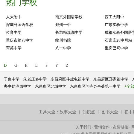
热门学校
人大附中
南京外国语学校
西工大附中
深圳外国语学校
郑州一中
广东实验中学
位育中学
长郡梅溪湖中学
成都实验外国语
重庆市第八中学
蛟川书院
石家庄28中网站
育英中学
八一中学
重庆巴蜀中学
D
G
H
L
S
Y
Z
于集中学
朱老庄乡中学
东昌府区斗虎屯镇中学
东昌府区郑家镇中学
办事处湖西中学
东昌府区北城中学
东昌府区闫寺办事处第一中学
+全
工具大全：
故事大全
|
知识点
|
图书大全
|
初中
关于我们
-
营销合作
-
友情链接
-