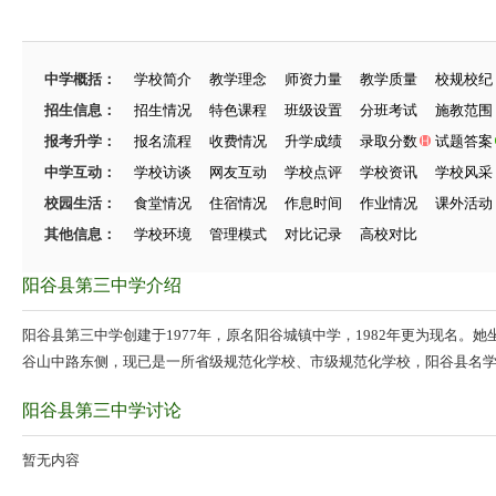
中学概括：
学校简介
教学理念
师资力量
教学质量
校规校纪
招生信息：
招生情况
特色课程
班级设置
分班考试
施教范围
报考升学：
报名流程
收费情况
升学成绩
录取分数
试题答案
中学互动：
学校访谈
网友互动
学校点评
学校资讯
学校风采
校园生活：
食堂情况
住宿情况
作息时间
作业情况
课外活动
其他信息：
学校环境
管理模式
对比记录
高校对比
阳谷县第三中学介绍
阳谷县第三中学创建于1977年，原名阳谷城镇中学，1982年更为现名。
谷山中路东侧，现已是一所省级规范化学校、市级规范化学校，阳谷县名
阳谷县第三中学讨论
暂无内容