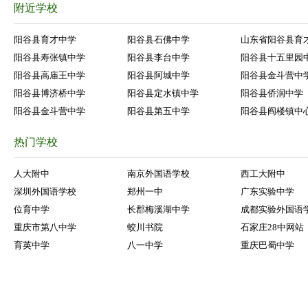
附近学校
阳谷县育才中学
阳谷县石佛中学
山东省阳谷县育
阳谷县寿张镇中学
阳谷县李台中学
阳谷县十五里园
阳谷县高庙王中学
阳谷县阿城中学
阳谷县金斗营中
阳谷县博济桥中学
阳谷县定水镇中学
阳谷县侨润中学
阳谷县金斗营中学
阳谷县第五中学
阳谷县阎楼镇中
热门学校
人大附中
南京外国语学校
西工大附中
深圳外国语学校
郑州一中
广东实验中学
位育中学
长郡梅溪湖中学
成都实验外国语
重庆市第八中学
蛟川书院
石家庄28中网站
育英中学
八一中学
重庆巴蜀中学