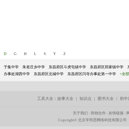
D
G
H
L
S
Y
Z
于集中学
朱老庄乡中学
东昌府区斗虎屯镇中学
东昌府区郑家镇中学
办事处湖西中学
东昌府区北城中学
东昌府区闫寺办事处第一中学
+全
工具大全：
故事大全
|
知识点
|
图书大全
|
初中
关于我们
-
营销合作
-
友情链接
-
Copyright© 北京学而思网络科技有限公司