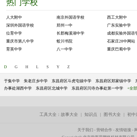
热门学校
人大附中
南京外国语学校
西工大附中
深圳外国语学校
郑州一中
广东实验中学
位育中学
长郡梅溪湖中学
成都实验外国语
重庆市第八中学
蛟川书院
石家庄28中网站
育英中学
八一中学
重庆巴蜀中学
D
G
H
L
S
Y
Z
于集中学
朱老庄乡中学
东昌府区斗虎屯镇中学
东昌府区郑家镇中学
办事处湖西中学
东昌府区北城中学
东昌府区闫寺办事处第一中学
+全
工具大全：
故事大全
|
知识点
|
图书大全
|
初中
关于我们
-
营销合作
-
友情链接
-