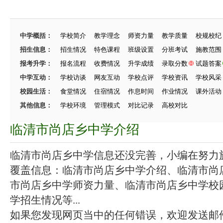
中学概括：
学校简介
教学理念
师资力量
教学质量
校规校纪
招生信息：
招生情况
特色课程
班级设置
分班考试
施教范围
报考升学：
报名流程
收费情况
升学成绩
录取分数
试题答案
中学互动：
学校访谈
网友互动
学校点评
学校资讯
学校风采
校园生活：
食堂情况
住宿情况
作息时间
作业情况
课外活动
其他信息：
学校环境
管理模式
对比记录
高校对比
临清市尚店乡中学介绍
临清市尚店乡中学信息还没完善，小编在努力施工
覆盖信息：临清市尚店乡中学介绍、临清市尚
市尚店乡中学师资力量、临清市尚店乡中学校
学招生情况等...
如果您发现网页当中的任何错误，欢迎发送邮件（zhang