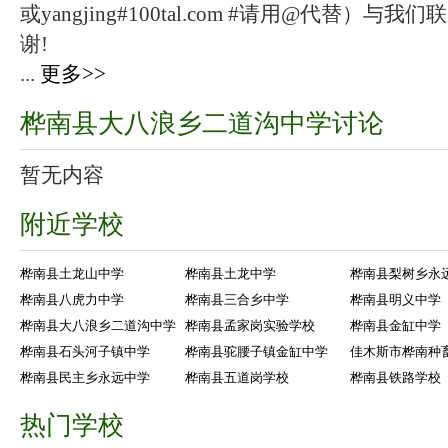
或yangjing#100tal.com #请用@代替
谢!
...
更多>>
桦南县大八浪乡二道沟中学讨论
暂无内容
附近学校
桦南县土龙山中学
桦南县土龙中学
桦南县梨树乡永
桦南县八虎力中学
桦南县三合乡中学
桦南县明义中学
桦南县大八浪乡二道沟中学
桦南县孟家岗实验学校
桦南县金缸中学
桦南县石头河子镇中学
桦南县驼腰子镇金缸中学
佳木斯市桦南种
桦南县民主乡永远中学
桦南县五道岗学校
桦南县铁路学校
热门学校