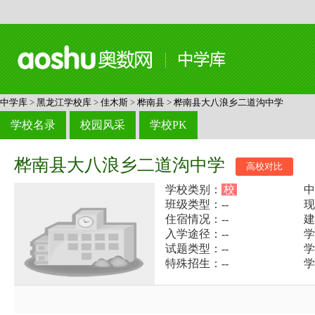
中学库
>
黑龙江学校库
>
佳木斯
>
桦南县
>
桦南县大八浪乡二道沟中学
学校名录
校园风采
学校PK
桦南县大八浪乡二道沟中学
高校对比
学校类别：
校
中
班级类型：--
现
住宿情况：--
建
入学途径：--
学
试题类型：--
学
特殊招生：--
学