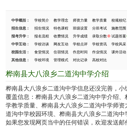
中学概括：
学校简介
教学理念
师资力量
教学质量
校规校纪
招生信息：
招生情况
特色课程
班级设置
分班考试
施教范围
报考升学：
报名流程
收费情况
升学成绩
录取分数
试题答案
中学互动：
学校访谈
网友互动
学校点评
学校资讯
学校风采
校园生活：
食堂情况
住宿情况
作息时间
作业情况
课外活动
其他信息：
学校环境
管理模式
对比记录
高校对比
桦南县大八浪乡二道沟中学介绍
桦南县大八浪乡二道沟中学信息还没完善，小编在
覆盖信息：桦南县大八浪乡二道沟中学介绍、
学教学质量、桦南县大八浪乡二道沟中学师资
道沟中学校园环境、桦南县大八浪乡二道沟中学招
如果您发现网页当中的任何错误，欢迎发送邮件（zhang