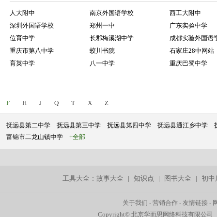
人大附中
南京外国语学校
西工大附中
深圳外国语学校
郑州一中
广东实验中学
位育中学
长郡梅溪湖中学
成都实验外国语
重庆市第八中学
蛟川书院
石家庄28中网站
育英中学
八一中学
重庆巴蜀中学
F
H
J
Q
T
X
Z
抚远县第二中学
抚远县第三中学
抚远县第四中学
抚远县通江乡中学
富锦市二龙山镇中学
+全部
工具大全：
故事大全
|
知识点
|
图书大全
|
初中
关于我们
-
营销合作
-
友情链接
-
Copyright© 北京学而思网络科技有限公司