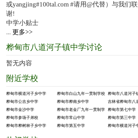
或yangjing#100tal.com #请用@代替
谢!
中学小贴士
...
更多>>
桦甸市八道河子镇中学讨论
暂无内容
附近学校
桦甸市横道河子乡中学
桦甸市白山九年一贯制学校
桦甸市八道河子
桦甸市公吉乡中学
桦甸市桦南乡中学
吉林省桦甸市八
桦甸市金沙中学
桦甸市老金厂九年一贯制学
桦甸市第七中学
桦甸市参场子弟校
桦甸市常山中学
桦甸市第三中学
桦甸市桦树林子乡中学
桦甸市第五中学
桦甸市横道河子