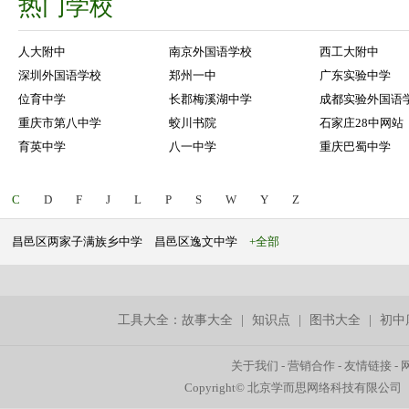
热门学校
人大附中
南京外国语学校
西工大附中
深圳外国语学校
郑州一中
广东实验中学
位育中学
长郡梅溪湖中学
成都实验外国语
重庆市第八中学
蛟川书院
石家庄28中网站
育英中学
八一中学
重庆巴蜀中学
C
D
F
J
L
P
S
W
Y
Z
昌邑区两家子满族乡中学
昌邑区逸文中学
+全部
工具大全：
故事大全
|
知识点
|
图书大全
|
初中
关于我们
-
营销合作
-
友情链接
-
Copyright© 北京学而思网络科技有限公司