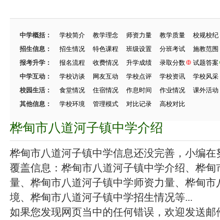
中学概括：
学校简介
教学理念
师资力量
教学质量
校规校纪
招生信息：
招生情况
特色课程
班级设置
分班考试
施教范围
报考升学：
报名流程
收费情况
升学成绩
录取分数
试题答案
中学互动：
学校访谈
网友互动
学校点评
学校资讯
学校风采
校园生活：
食堂情况
住宿情况
作息时间
作业情况
课外活动
其他信息：
学校环境
管理模式
对比记录
高校对比
桦甸市八道河子镇中学介绍
桦甸市八道河子镇中学信息还没完善，小编在努力
覆盖信息：桦甸市八道河子镇中学介绍、桦甸
量、桦甸市八道河子镇中学师资力量、桦甸市
境、桦甸市八道河子镇中学招生情况等...
如果您发现网页当中的任何错误，欢迎发送邮件（zhang