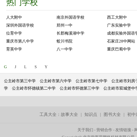
热门学校
人大附中
南京外国语学校
西工大附中
深圳外国语学校
郑州一中
广东实验中学
位育中学
长郡梅溪湖中学
成都实验外国语
重庆市第八中学
蛟川书院
石家庄28中网站
育英中学
八一中学
重庆巴蜀中学
G
J
L
S
Y
公主岭市第三中学
公主岭市第六中学
公主岭市第七中学
公主岭市刘房
学
公主岭市怀德镇第二中学
公主岭市怀德第三中学
公主岭市双城堡中
工具大全：
故事大全
|
知识点
|
图书大全
|
初中
关于我们
-
营销合作
-
友情链接
-