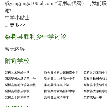
或yangjing#100tal.com #请用@代替
谢!
中学小贴士
...
更多>>
梨树县胜利乡中学讨论
暂无内容
附近学校
梨树县孟家岭中学
梨树县榆树台镇镇南中学
梨树县万发镇中
国营梨树农场第三中学
梨树县白山乡第一中学
梨树县榆树台镇
梨树县榆树台镇郊学校
梨树县沈洋镇中学
梨树县小宽镇中
梨树县霍家店学校
国营梨树农场新鲜中学
梨树县大顶山学
梨树县十家堡中学
梨树县三家子中学
梨树农场一中