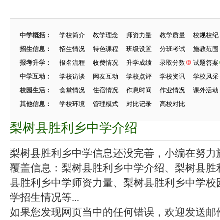
中学概括：
学校简介
教学理念
师资力量
教学质量
校规校纪
招生信息：
招生情况
特色课程
班级设置
分班考试
施教范围
报考升学：
报名流程
收费情况
升学成绩
录取分数
试题答案
中学互动：
学校访谈
网友互动
学校点评
学校资讯
学校风采
校园生活：
食堂情况
住宿情况
作息时间
作业情况
课外活动
其他信息：
学校环境
管理模式
对比记录
高校对比
梨树县胜利乡中学介绍
梨树县胜利乡中学信息还没完善，小编在努力施工
覆盖信息：梨树县胜利乡中学介绍、梨树县胜
县胜利乡中学师资力量、梨树县胜利乡中学校
学招生情况等...
如果您发现网页当中的任何错误，欢迎发送邮件（zhang