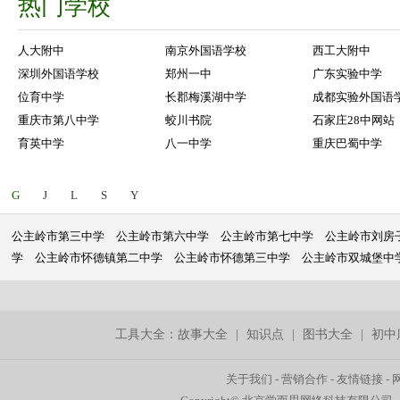
热门学校
人大附中
南京外国语学校
西工大附中
深圳外国语学校
郑州一中
广东实验中学
位育中学
长郡梅溪湖中学
成都实验外国语
重庆市第八中学
蛟川书院
石家庄28中网站
育英中学
八一中学
重庆巴蜀中学
G
J
L
S
Y
公主岭市第三中学
公主岭市第六中学
公主岭市第七中学
公主岭市刘房
学
公主岭市怀德镇第二中学
公主岭市怀德第三中学
公主岭市双城堡中
工具大全：
故事大全
|
知识点
|
图书大全
|
初中
关于我们
-
营销合作
-
友情链接
-