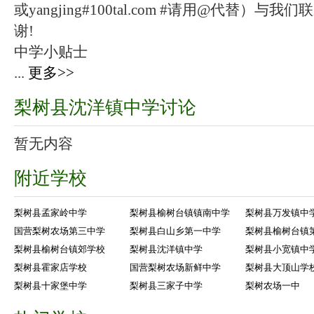
或yangjing#100tal.com #请用@代替
谢!
中学小贴士
...
更多>>
梨树县沈洋镇中学讨论
暂无内容
附近学校
梨树县孟家岭中学
梨树县榆树台镇镇南中学
梨树县万发镇中
国营梨树农场第三中学
梨树县白山乡第一中学
梨树县榆树台镇
梨树县榆树台镇郊学校
梨树县沈洋镇中学
梨树县小宽镇中
梨树县霍家店学校
国营梨树农场新鲜中学
梨树县大顶山学
梨树县十家堡中学
梨树县三家子中学
梨树农场一中