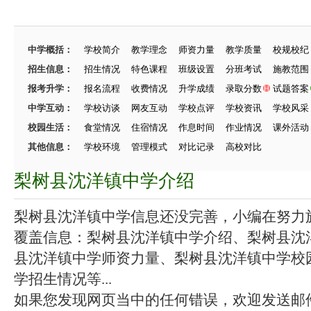
中学概括：
学校简介
教学理念
师资力量
教学质量
校规校纪
招生信息：
招生情况
特色课程
班级设置
分班考试
施教范围
报考升学：
报名流程
收费情况
升学成绩
录取分数
试题答案
中学互动：
学校访谈
网友互动
学校点评
学校资讯
学校风采
校园生活：
食堂情况
住宿情况
作息时间
作业情况
课外活动
其他信息：
学校环境
管理模式
对比记录
高校对比
梨树县沈洋镇中学介绍
梨树县沈洋镇中学信息还没完善，小编在努力施工
覆盖信息：梨树县沈洋镇中学介绍、梨树县沈
县沈洋镇中学师资力量、梨树县沈洋镇中学校
学招生情况等...
如果您发现网页当中的任何错误，欢迎发送邮件（zhang