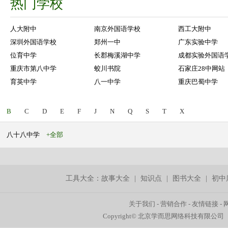
热门学校
人大附中
南京外国语学校
西工大附中
深圳外国语学校
郑州一中
广东实验中学
位育中学
长郡梅溪湖中学
成都实验外国语
重庆市第八中学
蛟川书院
石家庄28中网站
育英中学
八一中学
重庆巴蜀中学
B
C
D
E
F
J
N
Q
S
T
X
八十八中学
+全部
工具大全：
故事大全
|
知识点
|
图书大全
|
初中
关于我们
-
营销合作
-
友情链接
-
Copyright© 北京学而思网络科技有限公司