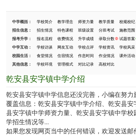
中学概括：
学校简介
教学理念
师资力量
教学质量
校规校纪
招生信息：
招生情况
特色课程
班级设置
分班考试
施教范围
报考升学：
报名流程
收费情况
升学成绩
录取分数
试题答案
中学互动：
学校访谈
网友互动
学校点评
学校资讯
学校风采
校园生活：
食堂情况
住宿情况
作息时间
作业情况
课外活动
其他信息：
学校环境
管理模式
对比记录
高校对比
乾安县安字镇中学介绍
乾安县安字镇中学信息还没完善，小编在努力施工
覆盖信息：乾安县安字镇中学介绍、乾安县安
县安字镇中学师资力量、乾安县安字镇中学校
学招生情况等...
如果您发现网页当中的任何错误，欢迎发送邮件（zhang