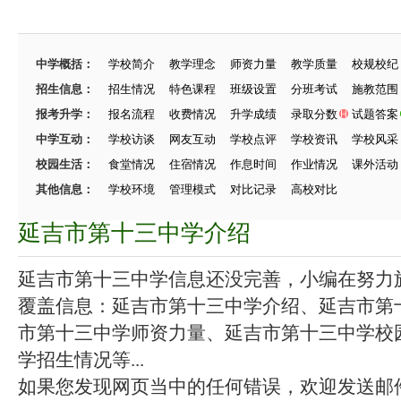
中学概括：
学校简介
教学理念
师资力量
教学质量
校规校纪
招生信息：
招生情况
特色课程
班级设置
分班考试
施教范围
报考升学：
报名流程
收费情况
升学成绩
录取分数
试题答案
中学互动：
学校访谈
网友互动
学校点评
学校资讯
学校风采
校园生活：
食堂情况
住宿情况
作息时间
作业情况
课外活动
其他信息：
学校环境
管理模式
对比记录
高校对比
延吉市第十三中学介绍
延吉市第十三中学信息还没完善，小编在努力施工
覆盖信息：延吉市第十三中学介绍、延吉市第
市第十三中学师资力量、延吉市第十三中学校
学招生情况等...
如果您发现网页当中的任何错误，欢迎发送邮件（zhang