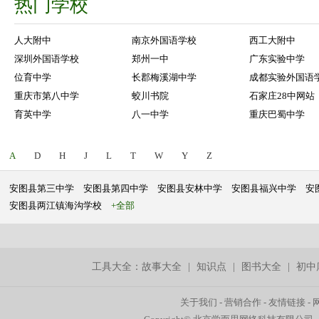
热门学校
人大附中
南京外国语学校
西工大附中
深圳外国语学校
郑州一中
广东实验中学
位育中学
长郡梅溪湖中学
成都实验外国语
重庆市第八中学
蛟川书院
石家庄28中网站
育英中学
八一中学
重庆巴蜀中学
A
D
H
J
L
T
W
Y
Z
安图县第三中学
安图县第四中学
安图县安林中学
安图县福兴中学
安
安图县两江镇海沟学校
+全部
工具大全：
故事大全
|
知识点
|
图书大全
|
初中
关于我们
-
营销合作
-
友情链接
-