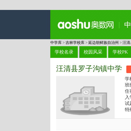
中学库
>
吉林学校库
>
延边朝鲜族自治州
>
汪清
学校名录
校园风采
学校PK
汪清县罗子沟镇中学
学
班
住
入
试
特