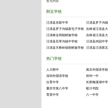
暂无内容
附近学校
汪清县东新中学
汪清县罗子沟镇
汪清县罗子沟镇新屯子学校
吉林省汪清县大
汪清林业局朝鲜族学校
吉林省汪清县大
汪清县百草沟镇中学校
汪清县鸡冠中学
汪清县天桥岭镇朝鲜族学校
汪清县汪清第五
热门学校
人大附中
南京外国语学校
深圳外国语学校
郑州一中
位育中学
长郡梅溪湖中学
重庆市第八中学
蛟川书院
育英中学
八一中学