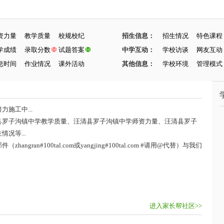
资力量
教学质量
校规校纪
招生信息：
招生情况
特色课程
学成绩
录取分数
试题答案
中学互动：
学校访谈
网友互动
息时间
作业情况
课外活动
其他信息：
学校环境
管理模式
施工中...
县罗子沟镇中学教学质量、汪清县罗子沟镇中学师资力量、汪清县罗子
况等...
ran#100tal.com或yangjing#100tal.com #请用@代替）与我们
进入家长帮社区>>