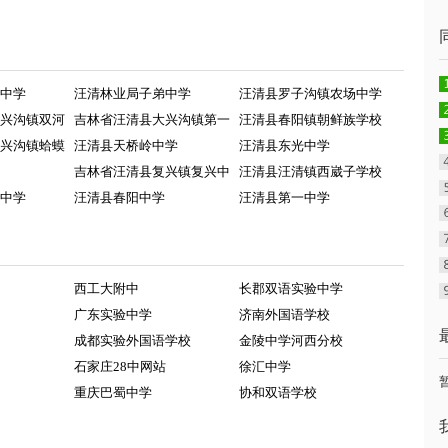
中学
汪清林业局子弟中学
汪清县罗子沟镇农场中学
兴沟镇双河
吉林省汪清县大兴沟镇第一
汪清县春阳镇朝鲜族学校
兴沟镇蛤蟆
汪清县天桥岭中学
汪清县东光中学
吉林省汪清县复兴镇复兴中
汪清县汪清镇西崴子学校
中学
汪清县春阳中学
汪清县第一中学
西工大附中
长郡双语实验中学
广东实验中学
济南外国语学校
成都实验外国语学校
金陵中学河西分校
石家庄28中网站
徐汇中学
重庆巴蜀中学
协和双语学校