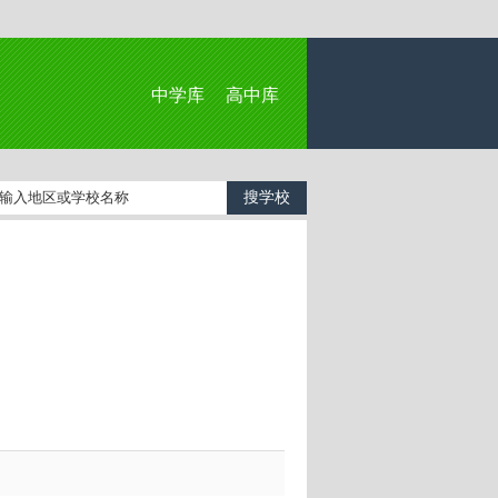
中学库
高中库