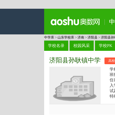
中学库
>
山东学校库
>
济南
>
济阳县
>
济阳县孙
学校名录
校园风采
学校PK
济阳县孙耿镇中学
高校
学
班
住
入
试
特