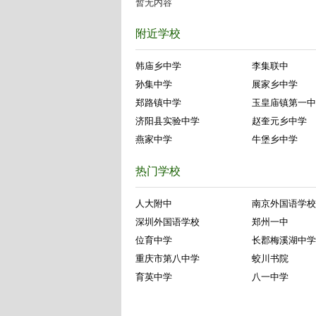
暂无内容
附近学校
韩庙乡中学
李集联中
孙集中学
展家乡中学
郑路镇中学
玉皇庙镇第一中
济阳县实验中学
赵奎元乡中学
燕家中学
牛堡乡中学
热门学校
人大附中
南京外国语学校
深圳外国语学校
郑州一中
位育中学
长郡梅溪湖中学
重庆市第八中学
蛟川书院
育英中学
八一中学