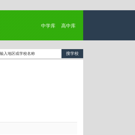
中学库
高中库