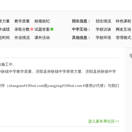
资力量
教学质量
校规校纪
招生信息：
招生情况
特色课程
学成绩
录取分数
试题答案
中学互动：
学校访谈
网友互动
息时间
作业情况
课外活动
其他信息：
学校环境
管理模式
工中...
孙耿镇中学教学质量、济阳县孙耿镇中学师资力量、济阳县孙耿镇中学
ran#100tal.com或yangjing#100tal.com #请用@代替）与我们
进入家长帮社区>>