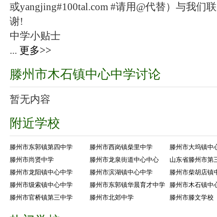
或yangjing#100tal.com #请用@代替
谢!
中学小贴士
...
更多>>
滕州市木石镇中心中学讨论
暂无内容
附近学校
滕州市东郭镇第四中学
滕州市西岗镇柴里中学
滕州市大坞镇中
滕州市尚贤中学
滕州市龙泉街道中心中心
山东省滕州市第
滕州市龙阳镇中心中学
滕州市滨湖镇中心中学
滕州市柴胡店镇
滕州市级索镇中心中学
滕州市东郭镇华晨育才中学
滕州市木石镇中
滕州市官桥镇第三中学
滕州市北郊中学
滕州市滕文学校