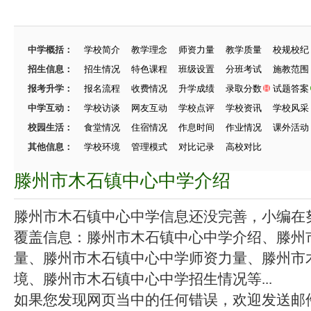
中学概括：
学校简介
教学理念
师资力量
教学质量
校规校纪
招生信息：
招生情况
特色课程
班级设置
分班考试
施教范围
报考升学：
报名流程
收费情况
升学成绩
录取分数
试题答案
中学互动：
学校访谈
网友互动
学校点评
学校资讯
学校风采
校园生活：
食堂情况
住宿情况
作息时间
作业情况
课外活动
其他信息：
学校环境
管理模式
对比记录
高校对比
滕州市木石镇中心中学介绍
滕州市木石镇中心中学信息还没完善，小编在努力
覆盖信息：滕州市木石镇中心中学介绍、滕州
量、滕州市木石镇中心中学师资力量、滕州市
境、滕州市木石镇中心中学招生情况等...
如果您发现网页当中的任何错误，欢迎发送邮件（zhang