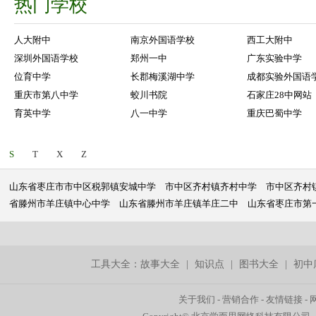
热门学校
人大附中
南京外国语学校
西工大附中
深圳外国语学校
郑州一中
广东实验中学
位育中学
长郡梅溪湖中学
成都实验外国语
重庆市第八中学
蛟川书院
石家庄28中网站
育英中学
八一中学
重庆巴蜀中学
S
T
X
Z
山东省枣庄市市中区税郭镇安城中学
市中区齐村镇齐村中学
市中区齐村
省滕州市羊庄镇中心中学
山东省滕州市羊庄镇羊庄二中
山东省枣庄市第
工具大全：
故事大全
|
知识点
|
图书大全
|
初中
关于我们
-
营销合作
-
友情链接
-