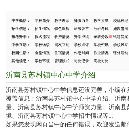
中学概括：
学校简介
教学理念
师资力量
教学质量
校规校纪
招生信息：
招生情况
特色课程
班级设置
分班考试
施教范围
报考升学：
报名流程
收费情况
升学成绩
录取分数
试题答案
中学互动：
学校访谈
网友互动
学校点评
学校资讯
学校风采
校园生活：
食堂情况
住宿情况
作息时间
作业情况
课外活动
其他信息：
学校环境
管理模式
对比记录
高校对比
沂南县苏村镇中心中学介绍
沂南县苏村镇中心中学信息还没完善，小编在努力
覆盖信息：沂南县苏村镇中心中学介绍、沂南
量、沂南县苏村镇中心中学师资力量、沂南县
境、沂南县苏村镇中心中学招生情况等...
如果您发现网页当中的任何错误，欢迎发送邮件（zhang