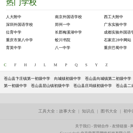
热门学校
人大附中
南京外国语学校
西工大附中
深圳外国语学校
郑州一中
广东实验中学
位育中学
长郡梅溪湖中学
成都实验外国语
重庆市第八中学
蛟川书院
石家庄28中网站
育英中学
八一中学
重庆巴蜀中学
C
F
H
J
L
M
P
Q
S
Y
Z
苍山县卞庄镇第一初级中学
向城镇初级中学
苍山县向城镇第二初级中学
第一初级中学
苍山县层山镇初级中学
苍山县庄坞镇初级中学
苍山县二
工具大全：
故事大全
|
知识点
|
图书大全
|
初中
关于我们
-
营销合作
-
友情链接
-