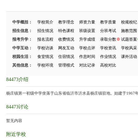
中学概括：
学校简介
教学理念
师资力量
教学质量
校规校纪
招生信息：
招生情况
特色课程
班级设置
分班考试
施教范围
报考升学：
报名流程
收费情况
升学成绩
录取分数
试题答案
中学互动：
学校访谈
网友互动
学校点评
学校资讯
学校风采
校园生活：
食堂情况
住宿情况
作息时间
作业情况
课外活动
其他信息：
学校环境
管理模式
对比记录
高校对比
84473介绍
杨庄镇第一初级中学坐落于山东省临沂市沂水县杨庄镇驻地。始建于1967
84473讨论
暂无内容
附近学校