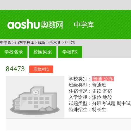
中学库
>
山东学校库
>
临沂
>
沂水县
>
84473
学校名录
校园风采
学校PK
84473
高校对比
学校类别：
普通 公办
班级类型：普通班
住宿情况：走读 寄宿
入学途径：派位 地段
试题类型：分班考试题 期中试
特殊招生：特长生