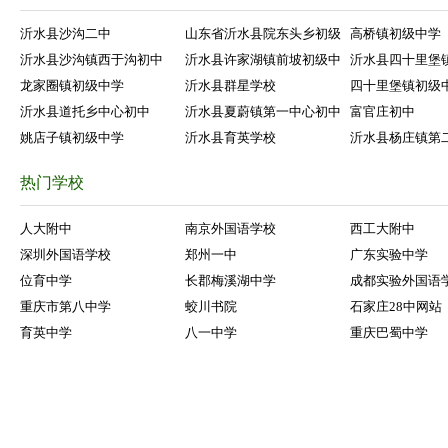
沂水县沙沟二中
山东省沂水县院东头乡初级
高桥镇初级中学
沂水县沙沟镇西于沟初中
沂水县许家湖镇前坡初级中
沂水县四十里堡
龙家圈镇初级中学
沂水县群星学校
四十里堡镇初级
沂水县道托乡中心初中
沂水县夏蔚镇第一中心初中
富官庄初中
姚店子镇初级中学
沂水县育英学校
沂水县杨庄镇第
热门学校
人大附中
南京外国语学校
西工大附中
深圳外国语学校
郑州一中
广东实验中学
位育中学
长郡梅溪湖中学
成都实验外国语
重庆市第八中学
蛟川书院
石家庄28中网站
育英中学
八一中学
重庆巴蜀中学