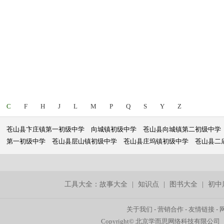
C
F
H
J
L
M
P
Q
S
Y
Z
苍山县卞庄镇第一初级中学
向城镇初级中学
苍山县向城镇第二初级中学
第一初级中学
苍山县层山镇初级中学
苍山县庄坞镇初级中学
苍山县二
工具大全：
故事大全
|
知识点
|
图书大全
|
初中
关于我们
-
营销合作
-
友情链接
-
Copyright© 北京学而思网络科技有限公司