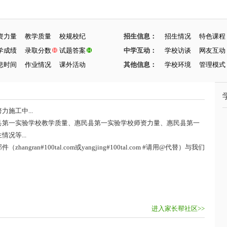
资力量
教学质量
校规校纪
招生信息：
招生情况
特色课程
学成绩
录取分数
试题答案
中学互动：
学校访谈
网友互动
息时间
作业情况
课外活动
其他信息：
学校环境
管理模式
施工中...
县第一实验学校教学质量、惠民县第一实验学校师资力量、惠民县第一
况等...
ran#100tal.com或yangjing#100tal.com #请用@代替）与我们
进入家长帮社区>>