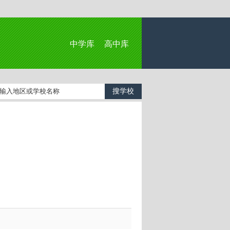
中学库
高中库