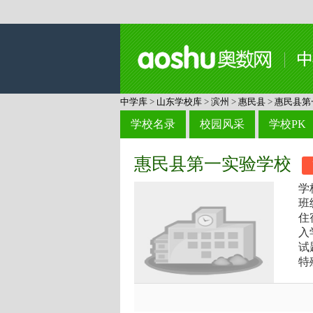
中学库
>
山东学校库
>
滨州
>
惠民县
>
惠民县第
学校名录
校园风采
学校PK
惠民县第一实验学校
学
班
住
入
试
特