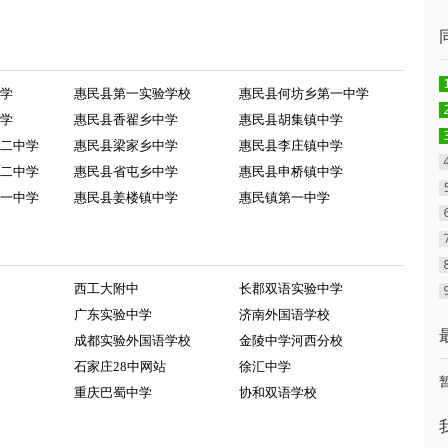
学
惠民县第一实验学校
惠民县何坊乡第一中学
学
惠民县香翟乡中学
惠民县胡集镇中学
二中学
惠民县梁家乡中学
惠民县李庄镇中学
二中学
惠民县省屯乡中学
惠民县申桥镇中学
一中学
惠民县姜楼镇中学
惠民镇第一中学
西工大附中
长郡双语实验中学
广东实验中学
济南外国语学校
成都实验外国语学校
金陵中学河西分校
石家庄28中网站
徐汇中学
重庆巴蜀中学
协和双语学校