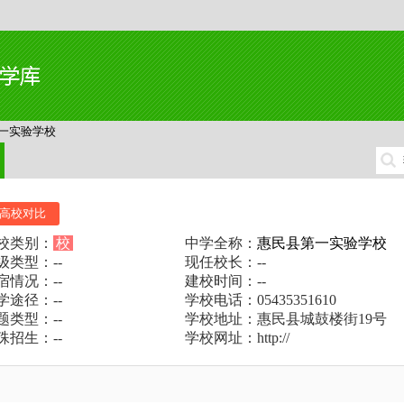
一实验学校
高校对比
校类别：
校
中学全称：
惠民县第一实验学校
级类型：--
现任校长：--
宿情况：--
建校时间：--
学途径：--
学校电话：05435351610
题类型：--
学校地址：惠民县城鼓楼街19号
殊招生：--
学校网址：http://