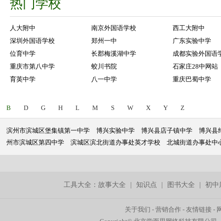
热门学校
人大附中
南京外国语学校
西工大附中
深圳外国语学校
郑州一中
广东实验中学
位育中学
长郡梅溪湖中学
成都实验外国语
重庆市第八中学
蛟川书院
石家庄28中网站
育英中学
八一中学
重庆巴蜀中学
B
D
G
H
L
M
S
W
X
Y
Z
滨州市滨城区堡集镇第一中学
博兴实验中学
博兴县店子镇中学
博兴县
州市滨城区第四中学
滨城区滨北街道办事处英才学校
北城街道办事处中
工具大全：
故事大全
|
知识点
|
图书大全
|
初中
关于我们
-
营销合作
-
友情链接
-