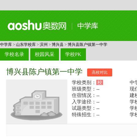
中学库
>
山东学校库
>
滨州
>
博兴县
>
博兴县陈户镇第一中学
学校名录
校园风采
学校PK
博兴县陈户镇第一中学
高校对比
学校类别：
校
中
班级类型：--
现
住宿情况：--
建
入学途径：--
学校
试题类型：--
学
特殊招生：--
学校