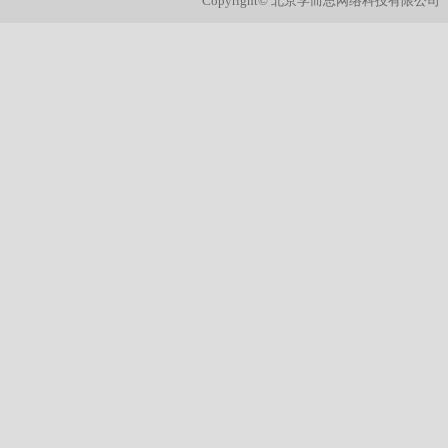
Copyright© 北京学而思网络科技有限公司