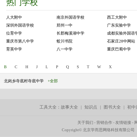
热门学校
人大附中
南京外国语学校
西工大附中
深圳外国语学校
郑州一中
广东实验中学
位育中学
长郡梅溪湖中学
成都实验外国语
重庆市第八中学
蛟川书院
石家庄28中网站
育英中学
八一中学
重庆巴蜀中学
B
C
H
J
L
P
Q
S
T
W
X
北岗乡寺底村寺底中学
+全部
工具大全：
故事大全
|
知识点
|
图书大全
|
初中
关于我们
-
营销合作
-
友情链接
-
Copyright© 北京学而思网络科技有限公司