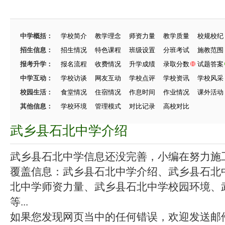
中学概括：
学校简介
教学理念
师资力量
教学质量
校规校纪
招生信息：
招生情况
特色课程
班级设置
分班考试
施教范围
报考升学：
报名流程
收费情况
升学成绩
录取分数
试题答案
中学互动：
学校访谈
网友互动
学校点评
学校资讯
学校风采
校园生活：
食堂情况
住宿情况
作息时间
作业情况
课外活动
其他信息：
学校环境
管理模式
对比记录
高校对比
武乡县石北中学介绍
武乡县石北中学信息还没完善，小编在努力施工中
覆盖信息：武乡县石北中学介绍、武乡县石北
北中学师资力量、武乡县石北中学校园环境、
等...
如果您发现网页当中的任何错误，欢迎发送邮件（zhang