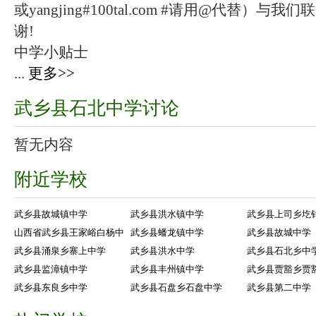
或yangjing#100tal.com #请用@代替
谢!
中学小贴士
...
更多>>
武乡县石北中学讨论
暂无内容
附近学校
武乡县故城镇中学
武乡县洪水镇中学
武乡县上司乡圪
山西省武乡县王家峪白杨中
武乡县蟠龙镇中学
武乡县故城中学
武乡县涌泉乡寨上中学
武乡县洪水中学
武乡县石北乡中
武乡县监漳镇中学
武乡县丰州镇中学
武乡县贾豁乡贾
武乡县东良乡中学
武乡县石盘乡石盘中学
武乡县第二中学