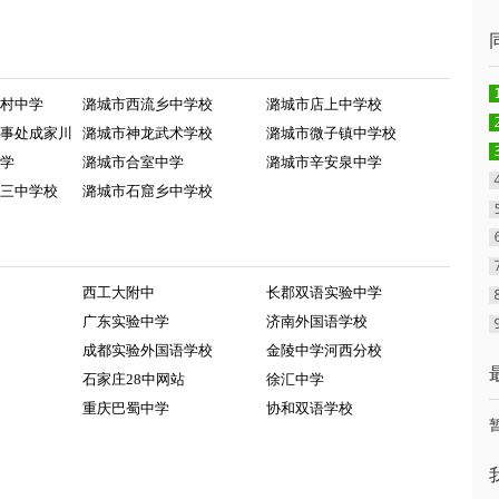
村中学
潞城市西流乡中学校
潞城市店上中学校
事处成家川
潞城市神龙武术学校
潞城市微子镇中学校
学
潞城市合室中学
潞城市辛安泉中学
三中学校
潞城市石窟乡中学校
西工大附中
长郡双语实验中学
广东实验中学
济南外国语学校
成都实验外国语学校
金陵中学河西分校
石家庄28中网站
徐汇中学
重庆巴蜀中学
协和双语学校