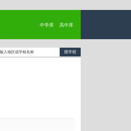
中学库
高中库