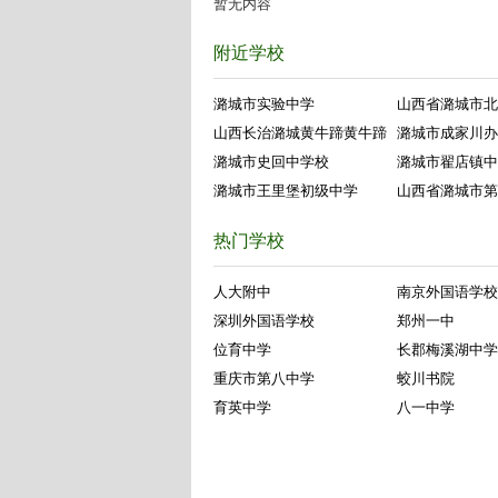
暂无内容
附近学校
潞城市实验中学
山西省潞城市北
山西长治潞城黄牛蹄黄牛蹄
潞城市成家川办
潞城市史回中学校
潞城市翟店镇中
潞城市王里堡初级中学
山西省潞城市第
热门学校
人大附中
南京外国语学校
深圳外国语学校
郑州一中
位育中学
长郡梅溪湖中学
重庆市第八中学
蛟川书院
育英中学
八一中学