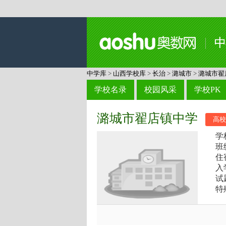
中学库
>
山西学校库
>
长治
>
潞城市
>
潞城市翟
学校名录
校园风采
学校PK
潞城市翟店镇中学
高校
学
班
住
入
试
特