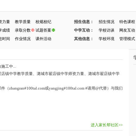
资力量
教学质量
校规校纪
招生信息：
招生情况
特色课程
学成绩
录取分数
试题答案
中学互动：
学校访谈
网友互动
息时间
作业情况
课外活动
其他信息：
学校环境
管理模式
工中...
翟店镇中学教学质量、潞城市翟店镇中学师资力量、潞城市翟店镇中学
ran#100tal.com或yangjing#100tal.com #请用@代替）与我们
进入家长帮社区>>