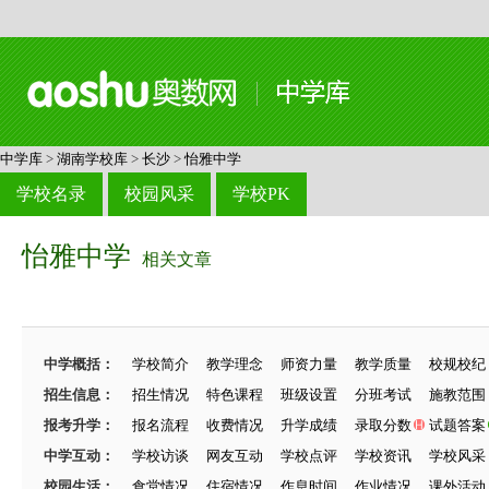
中学库
>
湖南学校库
>
长沙
>
怡雅中学
学校名录
校园风采
学校PK
怡雅中学
相关文章
中学概括：
学校简介
教学理念
师资力量
教学质量
校规校纪
招生信息：
招生情况
特色课程
班级设置
分班考试
施教范围
报考升学：
报名流程
收费情况
升学成绩
录取分数
试题答案
中学互动：
学校访谈
网友互动
学校点评
学校资讯
学校风采
校园生活：
食堂情况
住宿情况
作息时间
作业情况
课外活动