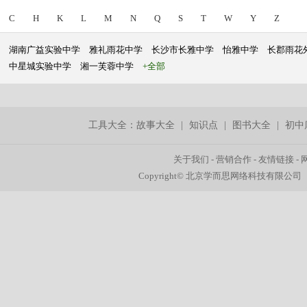
C
H
K
L
M
N
Q
S
T
W
Y
Z
湖南广益实验中学
雅礼雨花中学
长沙市长雅中学
怡雅中学
长郡雨花
中星城实验中学
湘一芙蓉中学
+全部
工具大全：
故事大全
|
知识点
|
图书大全
|
初中
关于我们
-
营销合作
-
友情链接
-
Copyright© 北京学而思网络科技有限公司