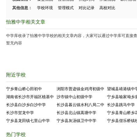
其他信息：
学校环境
管理模式
对比记录
高校对比
怡雅中学相关文章
中学库收录了怡雅中学学校的相关文章内容，大家可以通过中学库可直接
暂无内容
附近学校
宁乡青山桥心田初中
浏阳市普迹镇金鸡湾初级中
望城县靖港镇中
湖南省长沙市开福区植基中
沙市镇中山初级中学
宁乡县喻家坳乡
长沙县白沙乡白沙中学
长沙县暮云镇水利八局二中
长沙县跳马中学
长沙市贺龙中学
长沙县北山镇蒿塘中学
宁乡县青山桥乡
宁乡县龙田镇七里山中学
宁乡县灰汤镇卫中中学
宁乡县偕乐桥镇
热门学校