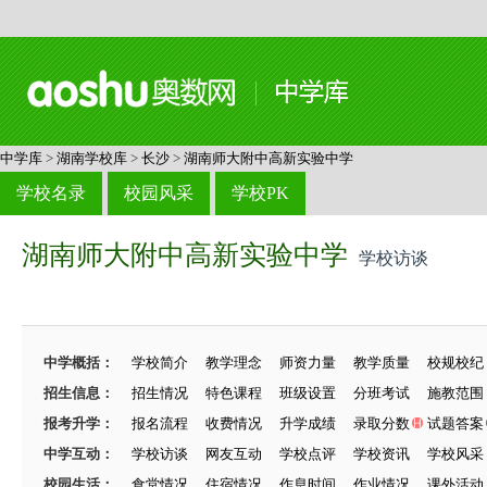
中学库
>
湖南学校库
>
长沙
>
湖南师大附中高新实验中学
学校名录
校园风采
学校PK
湖南师大附中高新实验中学
学校访谈
中学概括：
学校简介
教学理念
师资力量
教学质量
校规校纪
招生信息：
招生情况
特色课程
班级设置
分班考试
施教范围
报考升学：
报名流程
收费情况
升学成绩
录取分数
试题答案
中学互动：
学校访谈
网友互动
学校点评
学校资讯
学校风采
校园生活：
食堂情况
住宿情况
作息时间
作业情况
课外活动