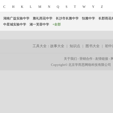
C
H
K
L
M
N
Q
S
T
W
Y
Z
湖南广益实验中学
雅礼雨花中学
长沙市长雅中学
怡雅中学
长郡雨花
中星城实验中学
湘一芙蓉中学
+全部
工具大全：
故事大全
|
知识点
|
图书大全
|
初中
关于我们
-
营销合作
-
友情链接
-
Copyright© 北京学而思网络科技有限公司