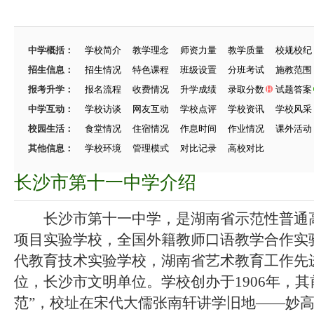
中学概括：
学校简介
教学理念
师资力量
教学质量
校规校纪
招生信息：
招生情况
特色课程
班级设置
分班考试
施教范围
报考升学：
报名流程
收费情况
升学成绩
录取分数
试题答案
中学互动：
学校访谈
网友互动
学校点评
学校资讯
学校风采
校园生活：
食堂情况
住宿情况
作息时间
作业情况
课外活动
其他信息：
学校环境
管理模式
对比记录
高校对比
长沙市第十一中学介绍
长沙市第十一中学，是湖南省示范性普通高
项目实验学校，全国外籍教师口语教学合作实
代教育技术实验学校，湖南省艺术教育工作先
位，长沙市文明单位。学校创办于1906年，其
范”，校址在宋代大儒张南轩讲学旧地——妙