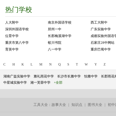
热门学校
人大附中
南京外国语学校
西工大附中
深圳外国语学校
郑州一中
广东实验中学
位育中学
长郡梅溪湖中学
成都实验外国语
重庆市第八中学
蛟川书院
石家庄28中网站
育英中学
八一中学
重庆巴蜀中学
C
H
K
L
M
N
Q
S
T
W
Y
Z
湖南广益实验中学
雅礼雨花中学
长沙市长雅中学
怡雅中学
长郡雨花
中星城实验中学
湘一芙蓉中学
+全部
工具大全：
故事大全
|
知识点
|
图书大全
|
初中