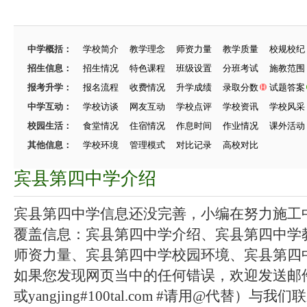
中学概括：
学校简介
教学理念
师资力量
教学质量
校规校纪
招生信息：
招生情况
特色课程
班级设置
分班考试
施教范围
报考升学：
报名流程
收费情况
升学成绩
录取分数
试题答案
中学互动：
学校访谈
网友互动
学校点评
学校资讯
学校风采
校园生活：
食堂情况
住宿情况
作息时间
作业情况
课外活动
其他信息：
学校环境
管理模式
对比记录
高校对比
宾县第四中学介绍
宾县第四中学信息还没完善，小编在努力施工中.
覆盖信息：宾县第四中学介绍、宾县第四中学
师资力量、宾县第四中学校园环境、宾县第四中学
如果您发现网页当中的任何错误，欢迎发送邮件（zhang
或yangjing#100tal.com #请用@代替