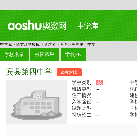
中学库
>
黑龙江学校库
>
哈尔滨
>
宾县
>
宾县第四中学
学校名录
校园风采
学校PK
宾县第四中学
高校对比
学校类别：
校
中
班级类型：--
现
住宿情况：--
建
入学途径：--
学校
试题类型：--
学
特殊招生：--
学校