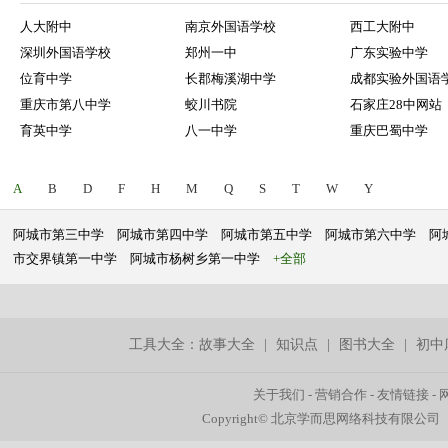
人大附中
南京外国语学校
西工大附中
深圳外国语学校
郑州一中
广东实验中学
位育中学
长郡梅溪湖中学
成都实验外国语
重庆市第八中学
蛟川书院
石家庄28中网站
育英中学
八一中学
重庆巴蜀中学
A
B
D
F
H
M
Q
S
T
W
Y
阿城市第三中学
阿城市第四中学
阿城市第五中学
阿城市第六中学
阿
市交界镇第一中学
阿城市杨树乡第一中学
+全部
工具大全：
故事大全
|
知识点
|
图书大全
|
初中
关于我们
-
营销合作
-
友情链接
-
Copyright© 北京学而思网络科技有限公司