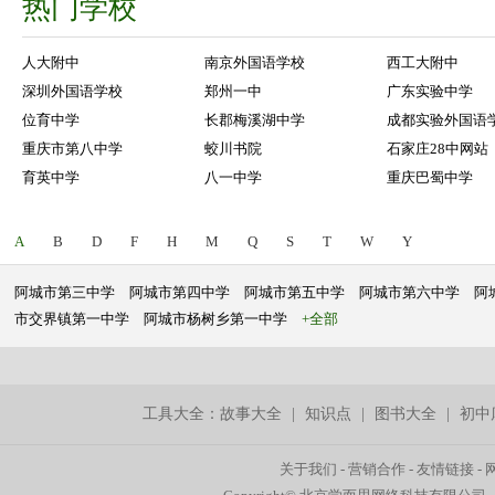
热门学校
人大附中
南京外国语学校
西工大附中
深圳外国语学校
郑州一中
广东实验中学
位育中学
长郡梅溪湖中学
成都实验外国语
重庆市第八中学
蛟川书院
石家庄28中网站
育英中学
八一中学
重庆巴蜀中学
A
B
D
F
H
M
Q
S
T
W
Y
阿城市第三中学
阿城市第四中学
阿城市第五中学
阿城市第六中学
阿
市交界镇第一中学
阿城市杨树乡第一中学
+全部
工具大全：
故事大全
|
知识点
|
图书大全
|
初中
关于我们
-
营销合作
-
友情链接
-