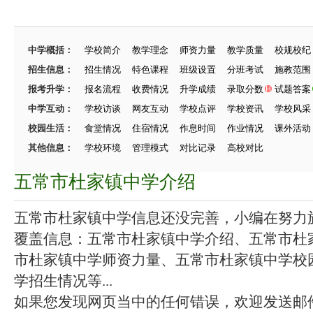
中学概括：
学校简介
教学理念
师资力量
教学质量
校规校纪
招生信息：
招生情况
特色课程
班级设置
分班考试
施教范围
报考升学：
报名流程
收费情况
升学成绩
录取分数
试题答案
中学互动：
学校访谈
网友互动
学校点评
学校资讯
学校风采
校园生活：
食堂情况
住宿情况
作息时间
作业情况
课外活动
其他信息：
学校环境
管理模式
对比记录
高校对比
五常市杜家镇中学介绍
五常市杜家镇中学信息还没完善，小编在努力施工
覆盖信息：五常市杜家镇中学介绍、五常市杜
市杜家镇中学师资力量、五常市杜家镇中学校
学招生情况等...
如果您发现网页当中的任何错误，欢迎发送邮件（zhang