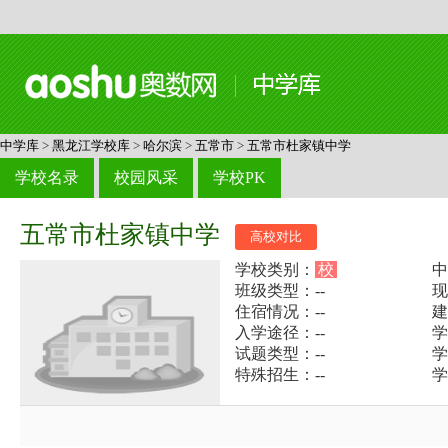
中学库
>
黑龙江学校库
>
哈尔滨
>
五常市
>
五常市杜家镇中学
学校名录
校园风采
学校PK
五常市杜家镇中学
高校对比
学校类别：
校
中
班级类型：--
现
住宿情况：--
建
入学途径：--
学
试题类型：--
学
特殊招生：--
学