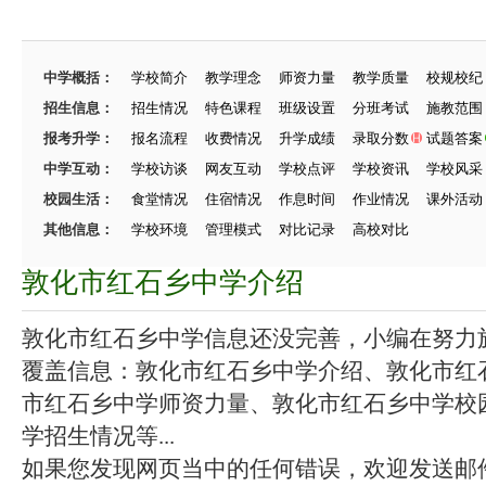
中学概括：
学校简介
教学理念
师资力量
教学质量
校规校纪
招生信息：
招生情况
特色课程
班级设置
分班考试
施教范围
报考升学：
报名流程
收费情况
升学成绩
录取分数
试题答案
中学互动：
学校访谈
网友互动
学校点评
学校资讯
学校风采
校园生活：
食堂情况
住宿情况
作息时间
作业情况
课外活动
其他信息：
学校环境
管理模式
对比记录
高校对比
敦化市红石乡中学介绍
敦化市红石乡中学信息还没完善，小编在努力施工
覆盖信息：敦化市红石乡中学介绍、敦化市红
市红石乡中学师资力量、敦化市红石乡中学校
学招生情况等...
如果您发现网页当中的任何错误，欢迎发送邮件（zhang