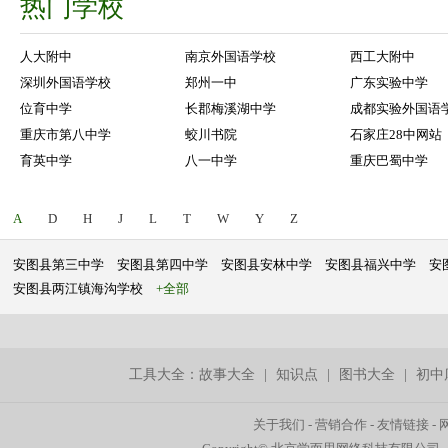
热门学校
人大附中
南京外国语学校
西工大附中
深圳外国语学校
郑州一中
广东实验中学
位育中学
长郡梅溪湖中学
成都实验外国语
重庆市第八中学
蛟川书院
石家庄28中网站
育英中学
八一中学
重庆巴蜀中学
A
D
H
J
L
T
W
Y
Z
安图县第三中学
安图县第四中学
安图县安林中学
安图县福兴中学
安
安图县两江镇海沟学校
+全部
工具大全：
故事大全
|
知识点
|
图书大全
|
初中
关于我们
-
营销合作
-
友情链接
-