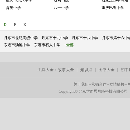
重庆市第八中学
蛟川书院
石家庄28中网站
育英中学
八一中学
重庆巴蜀中学
D
F
K
丹东市世纪高级中学
丹东市十九中学
丹东市十八中学
丹东市第十六中
东港市汤池中学
东港市石人中学
+全部
工具大全：
故事大全
|
知识点
|
图书大全
|
初中
关于我们
-
营销合作
-
友情链接
-
Copyright© 北京学而思网络科技有限公司