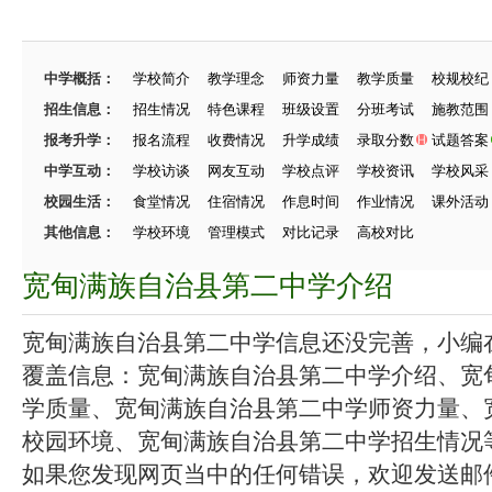
中学概括：
学校简介
教学理念
师资力量
教学质量
校规校纪
招生信息：
招生情况
特色课程
班级设置
分班考试
施教范围
报考升学：
报名流程
收费情况
升学成绩
录取分数
试题答案
中学互动：
学校访谈
网友互动
学校点评
学校资讯
学校风采
校园生活：
食堂情况
住宿情况
作息时间
作业情况
课外活动
其他信息：
学校环境
管理模式
对比记录
高校对比
宽甸满族自治县第二中学介绍
宽甸满族自治县第二中学信息还没完善，小编在努
覆盖信息：宽甸满族自治县第二中学介绍、宽
学质量、宽甸满族自治县第二中学师资力量、
校园环境、宽甸满族自治县第二中学招生情况等.
如果您发现网页当中的任何错误，欢迎发送邮件（zhang