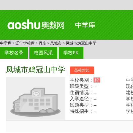
中学库
>
辽宁学校库
>
丹东
>
凤城市
>
凤城市鸡冠山中学
学校名录
校园风采
学校PK
凤城市鸡冠山中学
高校对比
学校类别：
校
中
班级类型：--
现
住宿情况：--
建
入学途径：--
学校
试题类型：--
学
特殊招生：--
学校