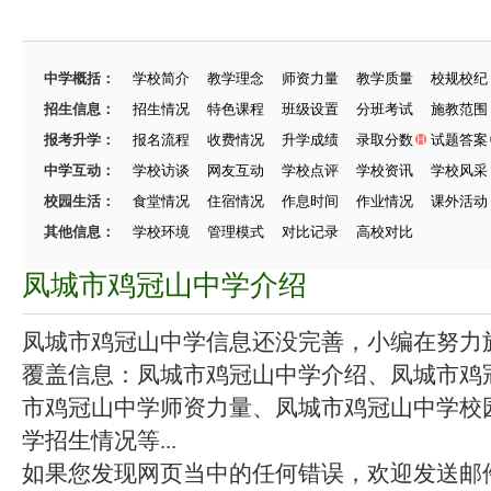
中学概括：
学校简介
教学理念
师资力量
教学质量
校规校纪
招生信息：
招生情况
特色课程
班级设置
分班考试
施教范围
报考升学：
报名流程
收费情况
升学成绩
录取分数
试题答案
中学互动：
学校访谈
网友互动
学校点评
学校资讯
学校风采
校园生活：
食堂情况
住宿情况
作息时间
作业情况
课外活动
其他信息：
学校环境
管理模式
对比记录
高校对比
凤城市鸡冠山中学介绍
凤城市鸡冠山中学信息还没完善，小编在努力施工
覆盖信息：凤城市鸡冠山中学介绍、凤城市鸡
市鸡冠山中学师资力量、凤城市鸡冠山中学校
学招生情况等...
如果您发现网页当中的任何错误，欢迎发送邮件（zhang