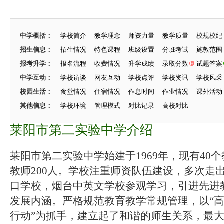
中学概括：
学校简介
教学理念
师资力量
教学质量
校规校纪
招生信息：
招生情况
特色课程
班级设置
分班考试
施教范围
报考升学：
报名流程
收费情况
升学成绩
录取分数
试题答案
中学互动：
学校访谈
网友互动
学校点评
学校资讯
学校风采
校园生活：
食堂情况
住宿情况
作息时间
作业情况
课外活动
其他信息：
学校环境
管理模式
对比记录
高校对比
莱阳市第二实验中学介绍
莱阳市第二实验中学始建于1969年，现有40个
教师200人。学校注重师资队伍建设，多次走
口学校，烟台中英文学校参观学习，引进先进
发展内涵。严格规范教育教学常规管理，以“高
行动”为抓手，建立起了和谐的师生关系，最