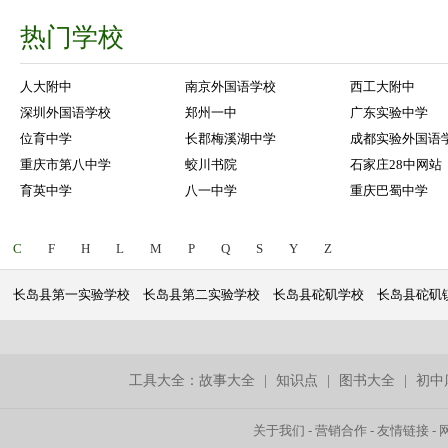
热门学校
人大附中
南京外国语学校
西工大附中
深圳外国语学校
郑州一中
广东实验中学
位育中学
长郡梅溪湖中学
成都实验外国语
重庆市第八中学
蛟川书院
石家庄28中网站
育英中学
八一中学
重庆巴蜀中学
C
F
H
L
M
P
Q
S
Y
Z
长岛县第一实验学校
长岛县第二实验学校
长岛县砣矶学校
长岛县砣矶
工具大全：
故事大全
|
知识点
|
图书大全
|
初中
关于我们
-
营销合作
-
友情链接
-