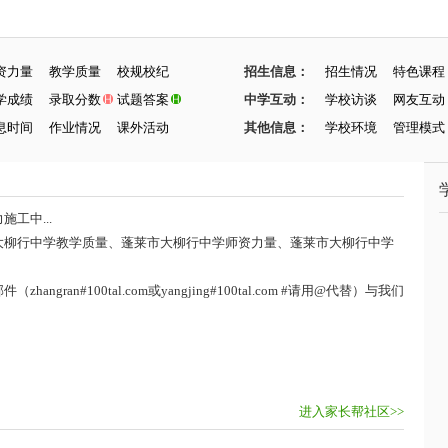
资力量
教学质量
校规校纪
招生信息：
招生情况
特色课程
学成绩
录取分数
试题答案
中学互动：
学校访谈
网友互动
息时间
作业情况
课外活动
其他信息：
学校环境
管理模式
工中...
大柳行中学教学质量、蓬莱市大柳行中学师资力量、蓬莱市大柳行中学
ran#100tal.com或yangjing#100tal.com #请用@代替）与我们
进入家长帮社区>>