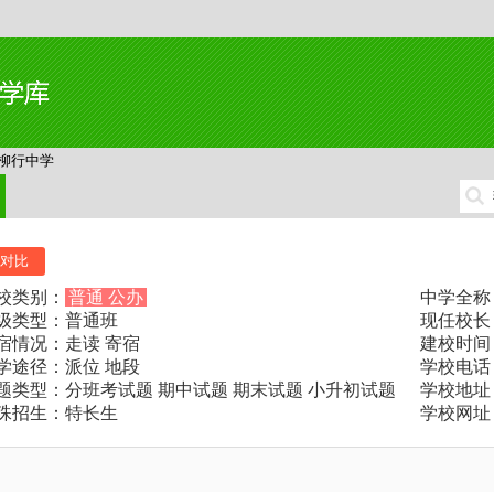
柳行中学
对比
校类别：
普通 公办
中学全称
级类型：普通班
现任校长
宿情况：走读 寄宿
建校时间：
学途径：派位 地段
学校电话：0
题类型：分班考试题 期中试题 期末试题 小升初试题
学校地址
殊招生：特长生
学校网址：htt