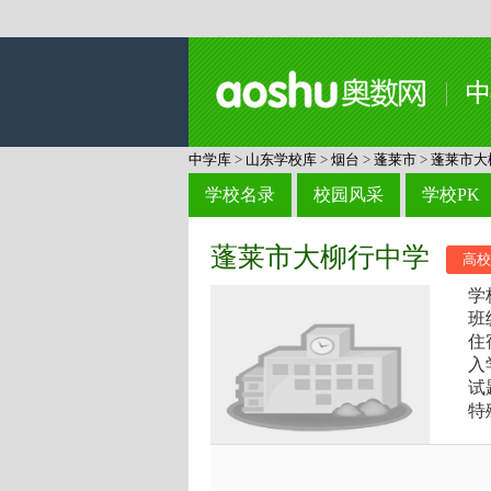
中学库
>
山东学校库
>
烟台
>
蓬莱市
>
蓬莱市大
学校名录
校园风采
学校PK
蓬莱市大柳行中学
高校
学
班
住
入
试
特