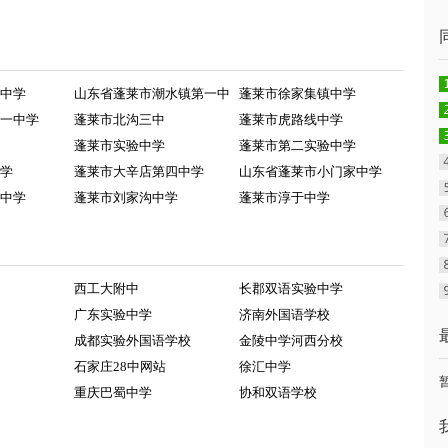
中学
山东省蓬莱市潮水镇第一中
蓬莱市徐家集镇中学
一中学
蓬莱市北沟三中
蓬莱市虎路线中学
蓬莱市实验中学
蓬莱市第二实验中学
学
蓬莱市大辛店第四中学
山东省蓬莱市小门家中学
中学
蓬莱市刘家沟中学
蓬莱市淳于中学
西工大附中
长郡双语实验中学
广东实验中学
济南外国语学校
成都实验外国语学校
金陵中学河西分校
石家庄28中网站
徐汇中学
重庆巴蜀中学
协和双语学校