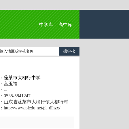
中学库
高中库
：
蓬莱市大柳行中学
：宫玉福
--
535-5841247
：山东省蓬莱市大柳行镇大柳行村
p://www.pledu.net/pl_dlhzx/