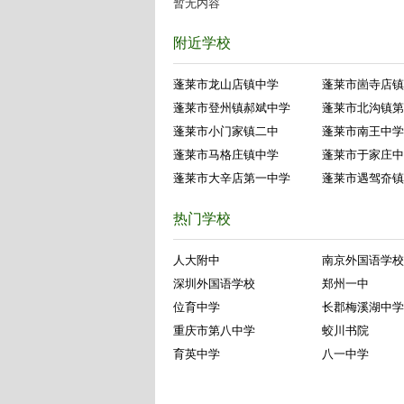
暂无内容
附近学校
蓬莱市龙山店镇中学
蓬莱市崮寺店镇
蓬莱市登州镇郝斌中学
蓬莱市北沟镇第
蓬莱市小门家镇二中
蓬莱市南王中学
蓬莱市马格庄镇中学
蓬莱市于家庄中
蓬莱市大辛店第一中学
蓬莱市遇驾夼镇
热门学校
人大附中
南京外国语学校
深圳外国语学校
郑州一中
位育中学
长郡梅溪湖中学
重庆市第八中学
蛟川书院
育英中学
八一中学