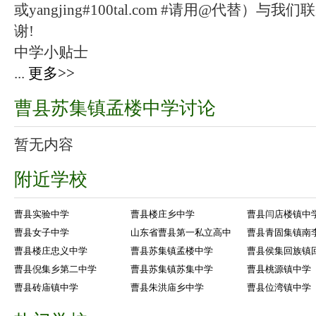
或yangjing#100tal.com #请用@代替
谢!
中学小贴士
...
更多>>
曹县苏集镇孟楼中学讨论
暂无内容
附近学校
曹县实验中学
曹县楼庄乡中学
曹县闫店楼镇中
曹县女子中学
山东省曹县第一私立高中
曹县青固集镇南
曹县楼庄忠义中学
曹县苏集镇孟楼中学
曹县侯集回族镇
曹县倪集乡第二中学
曹县苏集镇苏集中学
曹县桃源镇中学
曹县砖庙镇中学
曹县朱洪庙乡中学
曹县位湾镇中学