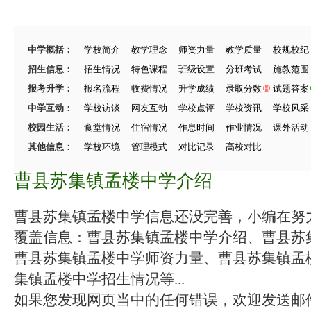
中学概括：
学校简介
教学理念
师资力量
教学质量
校规校纪
招生信息：
招生情况
特色课程
班级设置
分班考试
施教范围
报考升学：
报名流程
收费情况
升学成绩
录取分数
试题答案
中学互动：
学校访谈
网友互动
学校点评
学校资讯
学校风采
校园生活：
食堂情况
住宿情况
作息时间
作业情况
课外活动
其他信息：
学校环境
管理模式
对比记录
高校对比
曹县苏集镇孟楼中学介绍
曹县苏集镇孟楼中学信息还没完善，小编在努力施
覆盖信息：曹县苏集镇孟楼中学介绍、曹县苏
曹县苏集镇孟楼中学师资力量、曹县苏集镇孟
集镇孟楼中学招生情况等...
如果您发现网页当中的任何错误，欢迎发送邮件（zhang