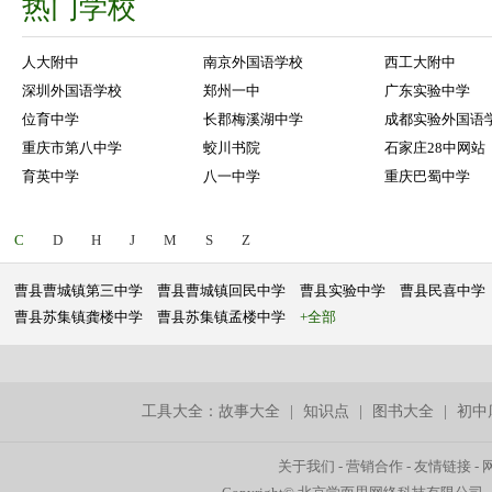
热门学校
人大附中
南京外国语学校
西工大附中
深圳外国语学校
郑州一中
广东实验中学
位育中学
长郡梅溪湖中学
成都实验外国语
重庆市第八中学
蛟川书院
石家庄28中网站
育英中学
八一中学
重庆巴蜀中学
C
D
H
J
M
S
Z
曹县曹城镇第三中学
曹县曹城镇回民中学
曹县实验中学
曹县民喜中学
曹县苏集镇龚楼中学
曹县苏集镇孟楼中学
+全部
工具大全：
故事大全
|
知识点
|
图书大全
|
初中
关于我们
-
营销合作
-
友情链接
-