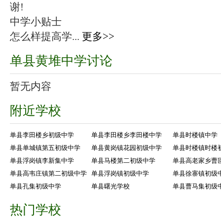
谢!
中学小贴士
怎么样提高学...
更多>>
单县黄堆中学讨论
暂无内容
附近学校
单县李田楼乡初级中学
单县李田楼乡李田楼中学
单县时楼镇中学
单县单城镇第五初级中学
单县黄岗镇花园初级中学
单县时楼镇时楼
单县浮岗镇李新集中学
单县马楼第二初级中学
单县高老家乡曹
单县高韦庄镇第二初级中学
单县浮岗镇初级中学
单县徐寨镇初级
单县孔集初级中学
单县曙光学校
单县曹马集初级
热门学校