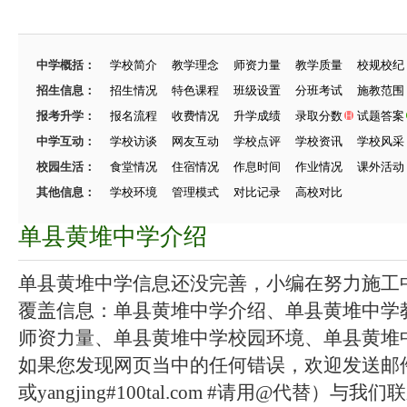
中学概括：
学校简介
教学理念
师资力量
教学质量
校规校纪
招生信息：
招生情况
特色课程
班级设置
分班考试
施教范围
报考升学：
报名流程
收费情况
升学成绩
录取分数
试题答案
中学互动：
学校访谈
网友互动
学校点评
学校资讯
学校风采
校园生活：
食堂情况
住宿情况
作息时间
作业情况
课外活动
其他信息：
学校环境
管理模式
对比记录
高校对比
单县黄堆中学介绍
单县黄堆中学信息还没完善，小编在努力施工中.
覆盖信息：单县黄堆中学介绍、单县黄堆中学
师资力量、单县黄堆中学校园环境、单县黄堆中学
如果您发现网页当中的任何错误，欢迎发送邮件（zhang
或yangjing#100tal.com #请用@代替