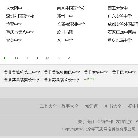
人大附中
南京外国语学校
西工大附中
深圳外国语学校
郑州一中
广东实验中学
位育中学
长郡梅溪湖中学
成都实验外国语
重庆市第八中学
蛟川书院
石家庄28中网站
育英中学
八一中学
重庆巴蜀中学
C
D
H
J
M
S
Z
曹县曹城镇第三中学
曹县曹城镇回民中学
曹县实验中学
曹县民喜中学
曹县苏集镇龚楼中学
曹县苏集镇孟楼中学
+全部
工具大全：
故事大全
|
知识点
|
图书大全
|
初中
关于我们
-
营销合作
-
友情链接
-
Copyright© 北京学而思网络科技有限公司