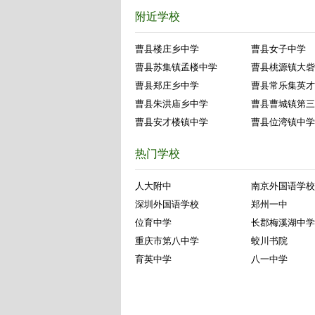
附近学校
曹县楼庄乡中学
曹县女子中学
曹县苏集镇孟楼中学
曹县桃源镇大砦
曹县郑庄乡中学
曹县常乐集英才
曹县朱洪庙乡中学
曹县曹城镇第三
曹县安才楼镇中学
曹县位湾镇中学
热门学校
人大附中
南京外国语学校
深圳外国语学校
郑州一中
位育中学
长郡梅溪湖中学
重庆市第八中学
蛟川书院
育英中学
八一中学