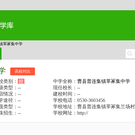
镇莘冢集中学
学
高校对比
校类别：
校
中学全称：
曹县普连集镇莘冢集中学
级类型：--
现任校长：--
宿情况：--
建校时间：--
学途径：--
学校电话：0530-3603456
题类型：--
学校地址：曹县普连集镇莘冢集兰场村
殊招生：--
学校网址：http://