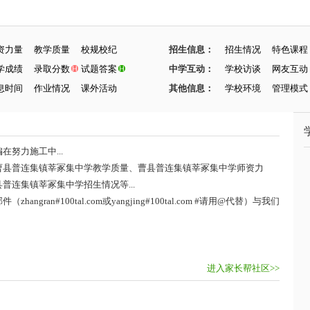
资力量
教学质量
校规校纪
招生信息：
招生情况
特色课程
学成绩
录取分数
试题答案
中学互动：
学校访谈
网友互动
息时间
作业情况
课外活动
其他信息：
学校环境
管理模式
努力施工中...
曹县普连集镇莘冢集中学教学质量、曹县普连集镇莘冢集中学师资力
连集镇莘冢集中学招生情况等...
ran#100tal.com或yangjing#100tal.com #请用@代替）与我们
进入家长帮社区>>