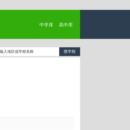
中学库
高中库