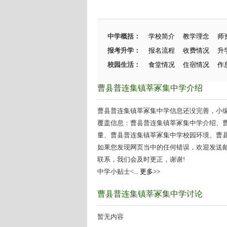
中学概括：
学校简介
教学理念
师
报考升学：
报名流程
收费情况
升
校园生活：
食堂情况
住宿情况
作
曹县普连集镇莘冢集中学介绍
曹县普连集镇莘冢集中学信息还没完善，小编在
覆盖信息：曹县普连集镇莘冢集中学介绍、
量、曹县普连集镇莘冢集中学校园环境、曹县普
如果您发现网页当中的任何错误，欢迎发送邮件（zhang
联系，我们会及时更正，谢谢!
中学小贴士<...
更多>>
曹县普连集镇莘冢集中学讨论
暂无内容