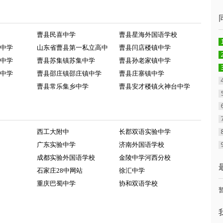
曹县民喜中学
曹县星海外国语学校
中学
山东省曹县第一私立高中
曹县闫店楼镇中学
中学
曹县苏集镇苏集中学
曹县孙老家镇中学
中学
曹县邵庄镇邵庄镇中学
曹县庄寨镇中学
曹县常乐集乡中学
曹县安才楼镇火神台中学
西工大附中
长郡双语实验中学
广东实验中学
济南外国语学校
成都实验外国语学校
金陵中学河西分校
石家庄28中网站
徐汇中学
重庆巴蜀中学
协和双语学校