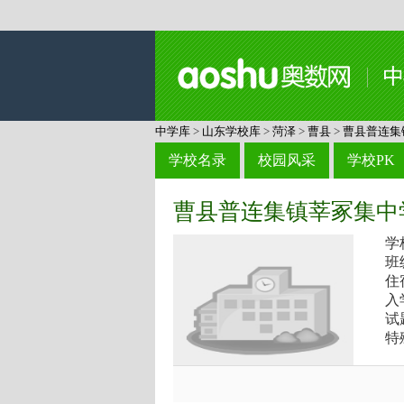
中学库
>
山东学校库
>
菏泽
>
曹县
>
曹县普连集
学校名录
校园风采
学校PK
曹县普连集镇莘冢集中
学
班
住
入
试
特