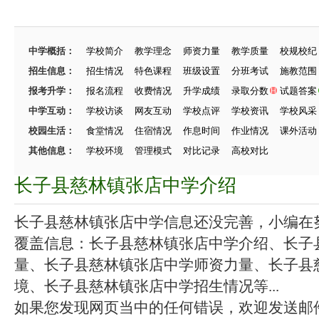
中学概括：
学校简介
教学理念
师资力量
教学质量
校规校纪
招生信息：
招生情况
特色课程
班级设置
分班考试
施教范围
报考升学：
报名流程
收费情况
升学成绩
录取分数
试题答案
中学互动：
学校访谈
网友互动
学校点评
学校资讯
学校风采
校园生活：
食堂情况
住宿情况
作息时间
作业情况
课外活动
其他信息：
学校环境
管理模式
对比记录
高校对比
长子县慈林镇张店中学介绍
长子县慈林镇张店中学信息还没完善，小编在努力
覆盖信息：长子县慈林镇张店中学介绍、长子
量、长子县慈林镇张店中学师资力量、长子县
境、长子县慈林镇张店中学招生情况等...
如果您发现网页当中的任何错误，欢迎发送邮件（zhang