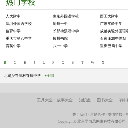
热门学校
人大附中
南京外国语学校
西工大附中
深圳外国语学校
郑州一中
广东实验中学
位育中学
长郡梅溪湖中学
成都实验外国语
重庆市第八中学
蛟川书院
石家庄28中网站
育英中学
八一中学
重庆巴蜀中学
B
C
H
J
L
P
Q
S
T
W
X
北岗乡寺底村寺底中学
+全部
工具大全：
故事大全
|
知识点
|
图书大全
|
初中
关于我们
-
营销合作
-
友情链接
-
Copyright© 北京学而思网络科技有限公司