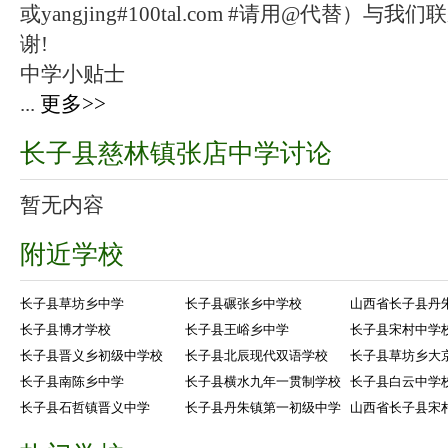
或yangjing#100tal.com #请用@代替
谢!
中学小贴士
...
更多>>
长子县慈林镇张店中学讨论
暂无内容
附近学校
长子县草坊乡中学
长子县碾张乡中学校
山西省长子县丹
长子县博才学校
长子县王峪乡中学
长子县宋村中学
长子县晋义乡初级中学校
长子县北辰现代双语学校
长子县草坊乡大
长子县南陈乡中学
长子县横水九年一贯制学校
长子县白云中学
长子县石哲镇晋义中学
长子县丹朱镇第一初级中学
山西省长子县宋