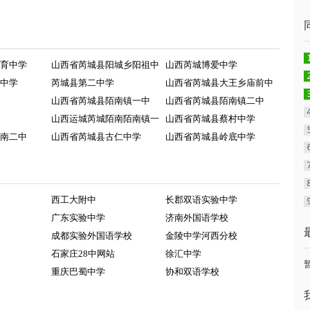
育中学
山西省芮城县阳城乡阳祖中
山西芮城博爱中学
中学
芮城县第二中学
山西省芮城县大王乡庙前中
山西省芮城县陌南镇一中
山西省芮城县陌南镇二中
山西运城芮城陌南陌南镇一
山西省芮城县蔡村中学
南二中
山西省芮城县古仁中学
山西省芮城县岭底中学
西工大附中
长郡双语实验中学
广东实验中学
济南外国语学校
成都实验外国语学校
金陵中学河西分校
石家庄28中网站
徐汇中学
重庆巴蜀中学
协和双语学校