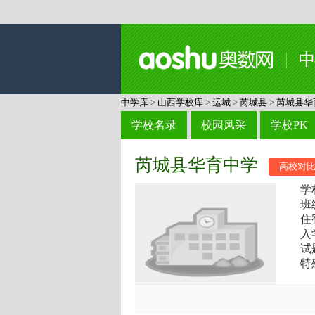
中学库
>
山西学校库
>
运城
>
芮城县
>
芮城县华
学校名录
校园风采
学校PK
芮城县华育中学
高校对
学
班
住
入
试
特