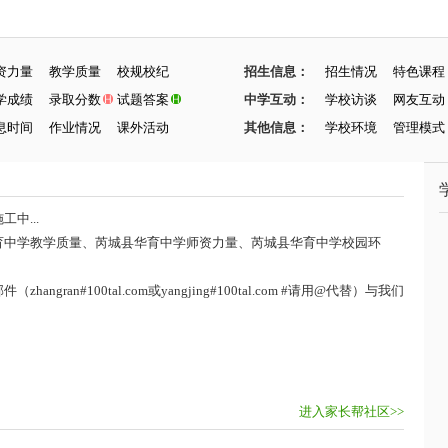
资力量
教学质量
校规校纪
招生信息：
招生情况
特色课程
学成绩
录取分数
试题答案
中学互动：
学校访谈
网友互动
息时间
作业情况
课外活动
其他信息：
学校环境
管理模式
中...
育中学教学质量、芮城县华育中学师资力量、芮城县华育中学校园环
ran#100tal.com或yangjing#100tal.com #请用@代替）与我们
进入家长帮社区>>