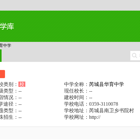
育中学
比
校类别：
校
中学全称：
芮城县华育中学
级类型：--
现任校长：--
宿情况：--
建校时间：--
学途径：--
学校电话：0359-3110078
题类型：--
学校地址：芮城县南卫乡书院村
殊招生：--
学校网址：http://