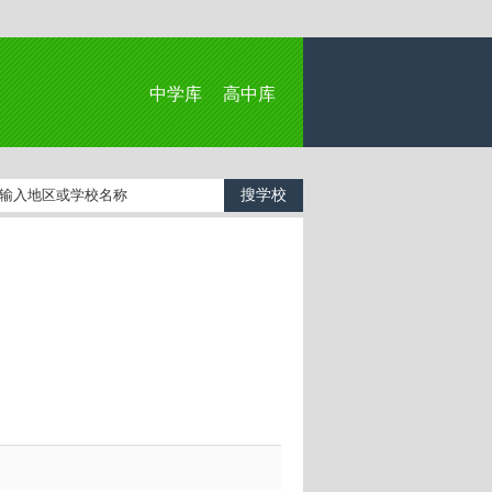
中学库
高中库