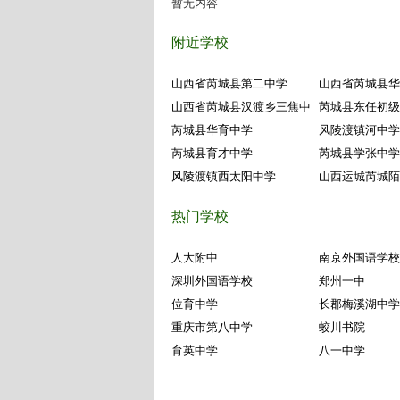
暂无内容
附近学校
山西省芮城县第二中学
山西省芮城县华
山西省芮城县汉渡乡三焦中
芮城县东任初级
芮城县华育中学
风陵渡镇河中学
芮城县育才中学
芮城县学张中学
风陵渡镇西太阳中学
山西运城芮城陌
热门学校
人大附中
南京外国语学校
深圳外国语学校
郑州一中
位育中学
长郡梅溪湖中学
重庆市第八中学
蛟川书院
育英中学
八一中学