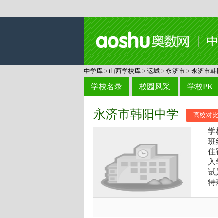
中学库
>
山西学校库
>
运城
>
永济市
>
永济市韩
学校名录
校园风采
学校PK
永济市韩阳中学
高校对
学
班
住
入
试
特