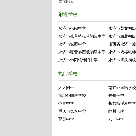
暂无内容
附近学校
永济市韩阳中学
永济市黄龙初级
永济市张营镇张营初级中学
永济市城北初级
永济市城西中学
山西省永济市虞
永济市张营乡西敬初级中学
永济市栲栳镇韩
永济市韩阳镇韩阳中学
永济市卿头初级
热门学校
人大附中
南京外国语学校
深圳外国语学校
郑州一中
位育中学
长郡梅溪湖中学
重庆市第八中学
蛟川书院
育英中学
八一中学