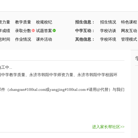
资力量
教学质量
校规校纪
招生信息：
招生情况
特色课程
学成绩
录取分数
试题答案
中学互动：
学校访谈
网友互动
息时间
作业情况
课外活动
其他信息：
学校环境
管理模式
中...
阳中学教学质量、永济市韩阳中学师资力量、永济市韩阳中学校园环
ran#100tal.com或yangjing#100tal.com #请用@代替）与我们
进入家长帮社区>>