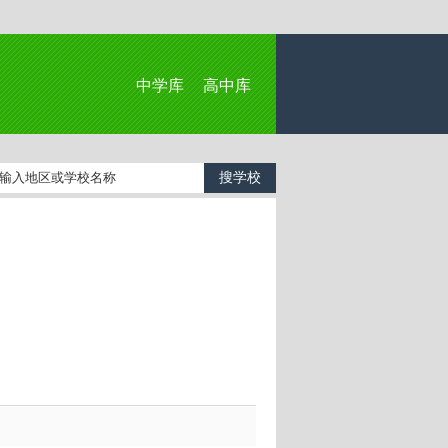
中学库
高中库