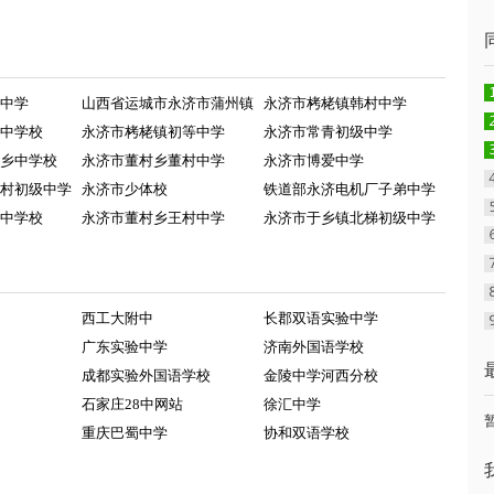
中学
山西省运城市永济市蒲州镇
永济市栲栳镇韩村中学
中学校
永济市栲栳镇初等中学
永济市常青初级中学
乡中学校
永济市董村乡董村中学
永济市博爱中学
村初级中学
永济市少体校
铁道部永济电机厂子弟中学
中学校
永济市董村乡王村中学
永济市于乡镇北梯初级中学
西工大附中
长郡双语实验中学
广东实验中学
济南外国语学校
成都实验外国语学校
金陵中学河西分校
石家庄28中网站
徐汇中学
重庆巴蜀中学
协和双语学校